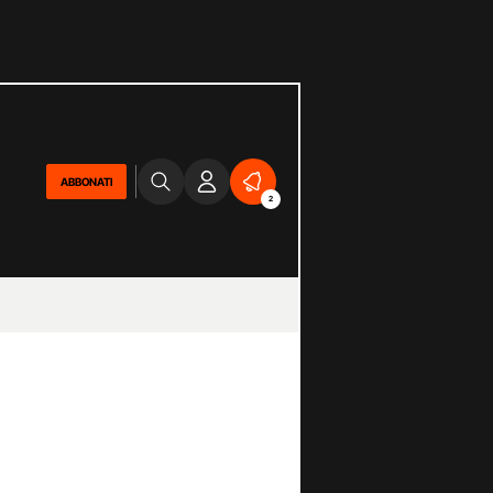
ABBONATI
2