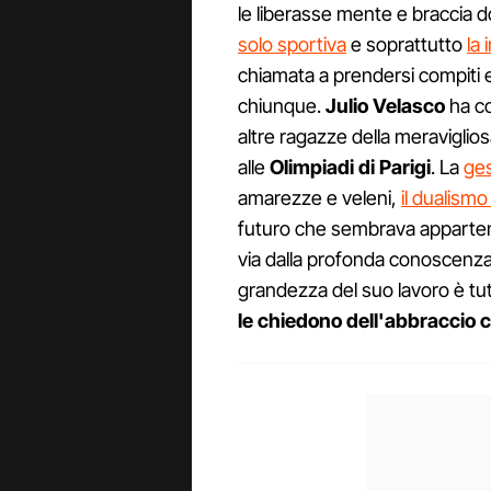
le liberasse mente e braccia do
solo sportiva
e soprattutto
la
chiamata a prendersi compiti 
chiunque.
Julio Velasco
ha co
altre ragazze della meraviglio
alle
Olimpiadi di Parigi
. La
ge
amarezze e veleni,
il dualism
futuro che sembrava apparten
via dalla profonda conoscenza 
grandezza del suo lavoro è tut
le chiedono dell'abbraccio 