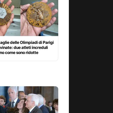
glie delle Olimpiadi di Parigi
vinate: due atleti increduli
no come sono ridotte