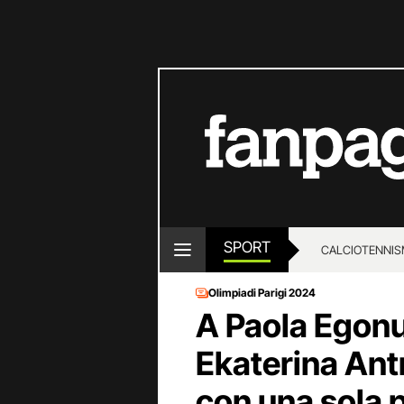
SPORT
CALCIO
TENNIS
Olimpiadi Parigi 2024
A Paola Egonu
Ekaterina Ant
con una sola pa