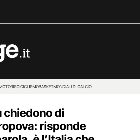
MOTORI
SCI
CICLISMO
BASKET
MONDIALI DI CALCIO
 chiedono di
ropova: risponde
rola, è l’Italia che