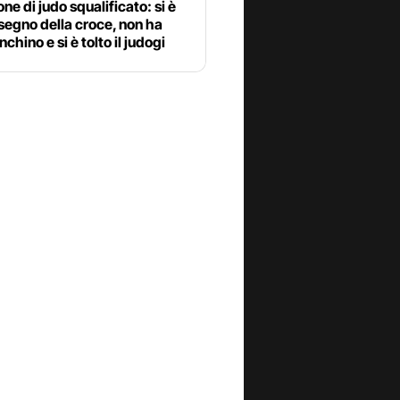
e di judo squalificato: si è
l segno della croce, non ha
inchino e si è tolto il judogi