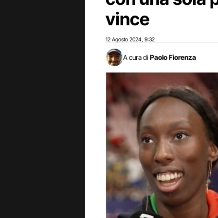
vince
12 Agosto 2024
9:32
,
A cura di
Paolo Fiorenza