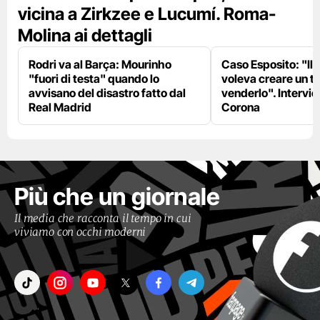
vicina a Zirkzee e Lucumí. Roma-
Molina ai dettagli
Rodri va al Barça: Mourinho
Caso Esposito: "Il 
"fuori di testa" quando lo
voleva creare un te
avvisano del disastro fatto dal
venderlo". Intervie
Real Madrid
Corona
Più che un giornale
Il media che racconta il tempo in cui
viviamo con occhi moderni