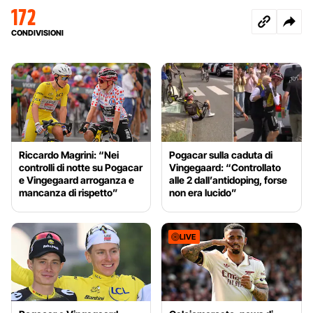
172
CONDIVISIONI
Riccardo Magrini: “Nei
Pogacar sulla caduta di
controlli di notte su Pogacar
Vingegaard: “Controllato
e Vingegaard arroganza e
alle 2 dall’antidoping, forse
mancanza di rispetto”
non era lucido”
LIVE