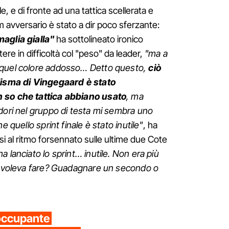
, e di fronte ad una tattica scellerata e
 avversario è stato a dir poco sferzante:
aglia gialla"
ha sottolineato ironico
re in difficoltà col "peso" da leader,
"ma a
 quel colore addosso… Detto questo,
ciò
 Visma di Vingegaard è stato
 so che tattica abbiano usato
, ma
dori nel gruppo di testa mi sembra uno
e quello sprint finale è stato inutile"
, ha
i al ritmo forsennato sulle ultime due Cote
 lanciato lo sprint… inutile. Non era più
sa voleva fare? Guadagnare un secondo o
eoccupante