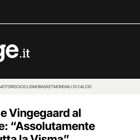
MOTORI
SCI
CICLISMO
BASKET
MONDIALI DI CALCIO
e Vingegaard al
ce: “Assolutamente
tutta la Visma”