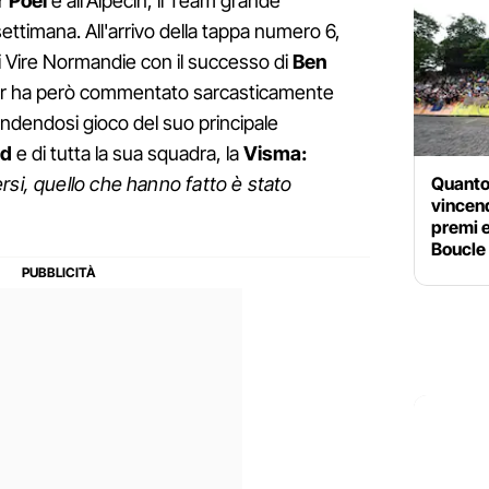
 Poel
e all'Alpecin, il Team grande
ettimana. All'arrivo della tappa numero 6,
i Vire Normandie con il successo di
Ben
ar ha però commentato sarcasticamente
ndendosi gioco del suo principale
rd
e di tutta la sua squadra, la
Visma:
Quanto
rsi, quello che hanno fatto è stato
vincend
premi e
Boucle