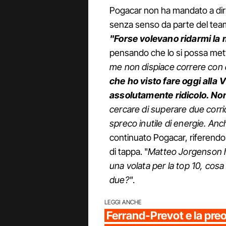
Pogacar non ha mandato a dirle
senza senso da parte del team
"Forse volevano ridarmi la m
pensando che lo si possa mette
me non dispiace correre con
che ho visto fare oggi alla
assolutamente ridicolo. Non
cercare di superare due corri
spreco inutile di energie. Anch
continuato Pogacar, riferendos
di tappa. "
Matteo Jorgenson ha
una volata per la top 10, co
due?"
.
LEGGI ANCHE
Ferrand-Prevot e la pr