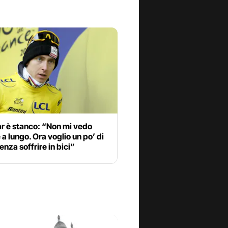
r è stanco: “Non mi vedo
 a lungo. Ora voglio un po’ di
enza soffrire in bici”