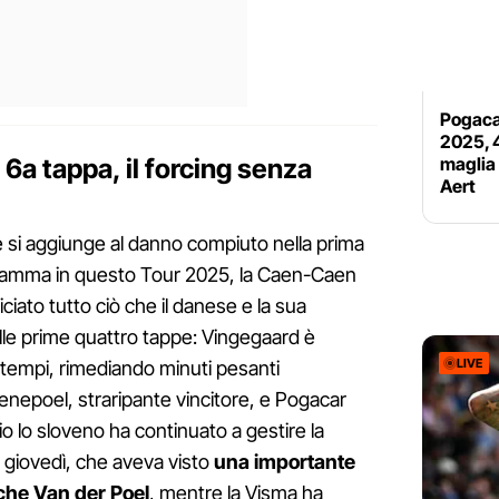
Pogacar
2025, 4
6a tappa, il forcing senza
maglia 
Aert
e si aggiunge al danno compiuto nella prima
ramma in questo Tour 2025, la Caen-Caen
ficiato tutto ciò che il danese e la sua
le prime quattro tappe: Vingegaard è
LIVE
i tempi, rimediando minuti pesanti
venepoel, straripante vincitore, e Pogacar
io lo sloveno ha continuato a gestire la
i giovedì, che aveva visto
una importante
nche Van der Poel
, mentre la Visma ha