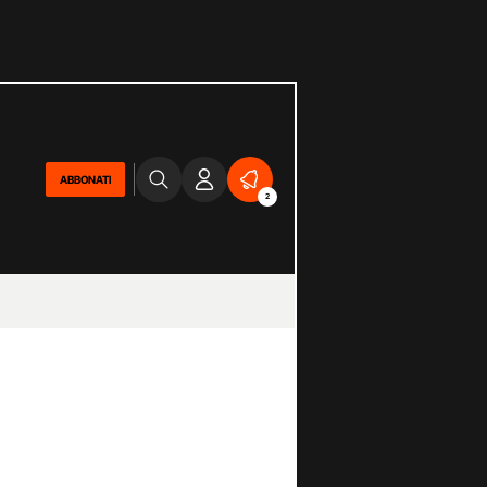
ABBONATI
2