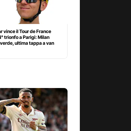
 vince il Tour de France
° trionfo a Parigi: Milan
verde, ultima tappa a van