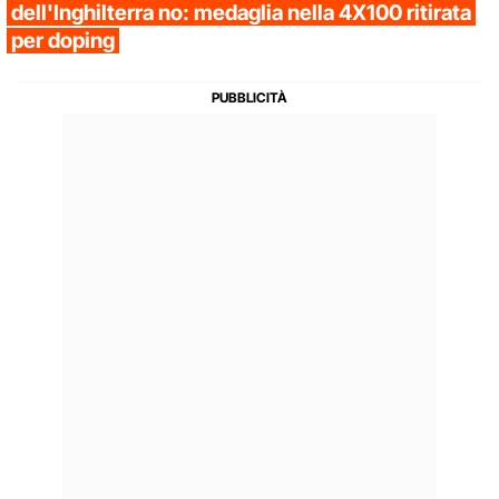
dell'Inghilterra no: medaglia nella 4X100 ritirata
per doping