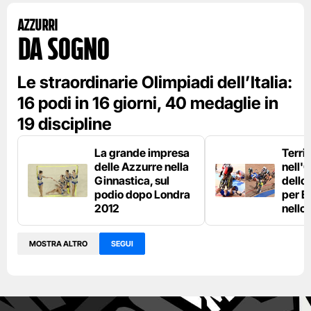
Azzurri
da sogno
Le straordinarie Olimpiadi dell’Italia:
16 podi in 16 giorni, 40 medaglie in
19 discipline
La grande impresa
Terri
delle Azzurre nella
nell'
Ginnastica, sul
dello 
podio dopo Londra
per E
2012
nello
MOSTRA ALTRO
SEGUI