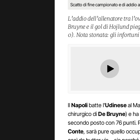
Scatto di fine campionato e di addio ad
L’addio dell’allenatore tra l’o
Bruyne e il gol di Hojlund pie
0). Nota stonata: gli infortun
Il
Napoli
batte l'
Udinese
al Ma
chirurgico di
De Bruyne
) e ha
secondo posto con 76 punti. P
Conte
, sarà pure quello occu