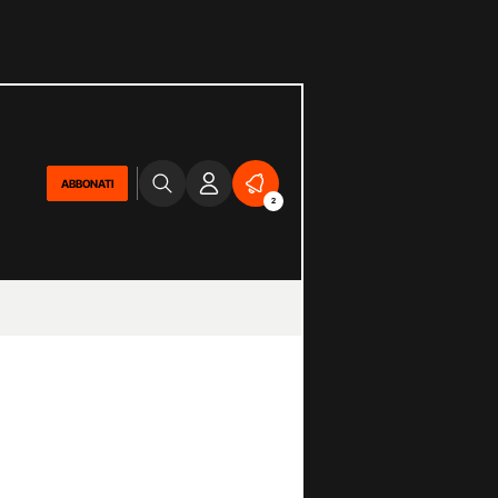
ABBONATI
2