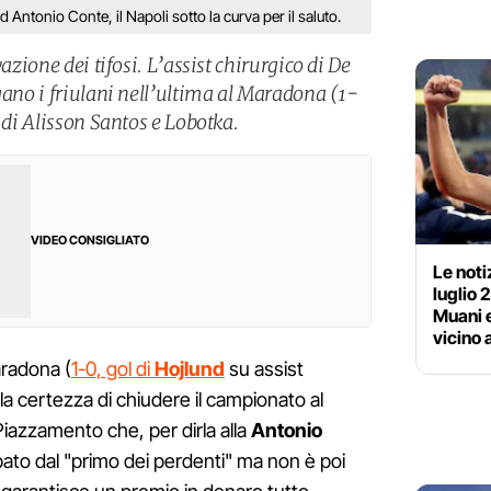
 Antonio Conte, il Napoli sotto la curva per il saluto.
vazione dei tifosi. L’assist chirurgico di De
gano i friulani nell’ultima al Maradona (1-
i di Alisson Santos e Lobotka.
VIDEO CONSIGLIATO
Le noti
luglio 
Muani e
vicino 
radona (
1-0, gol di
Hojlund
su assist
 la certezza di chiudere il campionato al
iazzamento che, per dirla alla
Antonio
pato dal "primo dei perdenti" ma non è poi