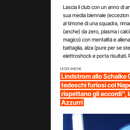
Lascia il club con un anno di an
sua media biennale (eccezion f
al timone di una squadra, rimar
(anche) da zero, plasma i calci
magico) con mentalità e allenam
battaglia, alza (pure per se st
elettroshock e porta risultati. 
LEGGI ANCHE
Lindstrom allo Schalke 
tedeschi furiosi col Nap
rispettano gli accordi", 
Azzurri