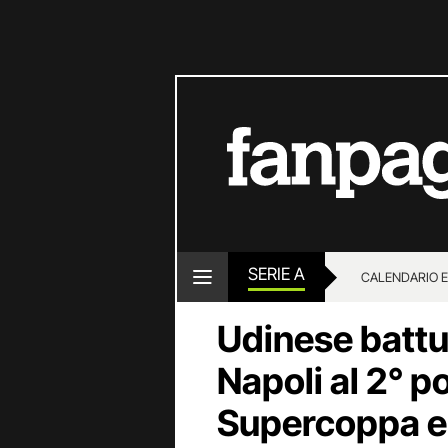
SERIE A
CALENDARIO E
Udinese battut
Napoli al 2° p
Supercoppa e i