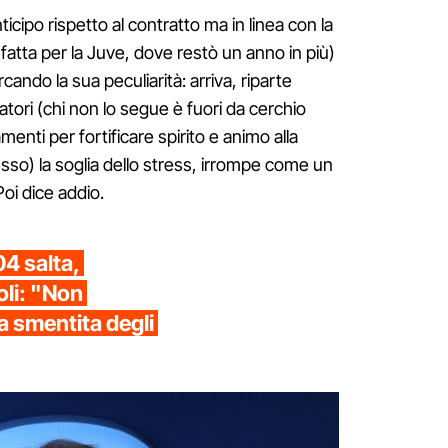
ticipo rispetto al contratto ma in linea con la
atta per la Juve, dove restò un anno in più)
cando la sua peculiarità: arriva, riparte
atori (chi non lo segue è fuori da cerchio
enti per fortificare spirito e animo alla
esso) la soglia dello stress, irrompe come un
Poi dice addio.
04 salta,
oli: "Non
la smentita degli