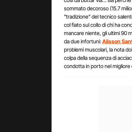
così da buttar via… sia perché
sommato decoroso (15.7 milioni
"tradizione" del tecnico salent
col fiato sul collo di chi ha co
mancare niente, gli ultimi 90 m
da due infortuni:
Alisson San
problemi muscolari, la nota dol
colpa della sequenza di acciac
condotta in porto nel migliore 