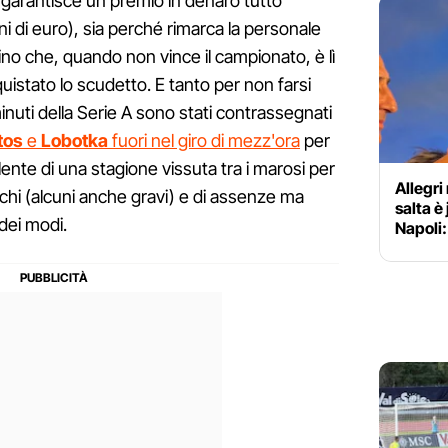
 garantisce un premio in denaro tutto
 di euro), sia perché rimarca la personale
ino che, quando non vince il campionato, è lì
nquistato lo scudetto. E tanto per non farsi
inuti della Serie A sono stati contrassegnati
tos
e
Lobotka
fuori nel giro di mezz'ora
per
ente di una stagione vissuta tra i marosi per
Allegri
chi (alcuni anche gravi) e di assenze ma
salta è
dei modi.
Napoli: