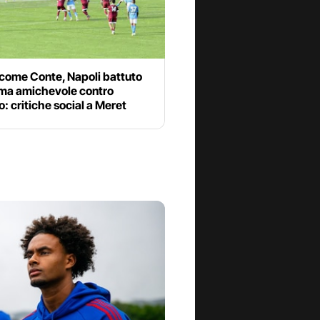
 come Conte, Napoli battuto
ima amichevole contro
o: critiche social a Meret