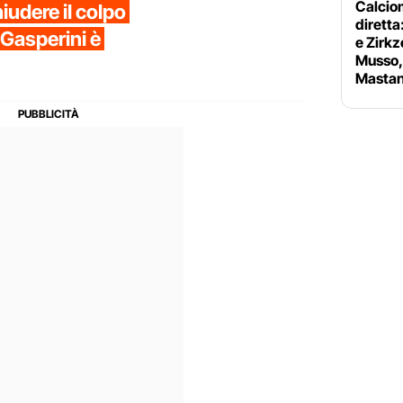
Calciom
iudere il colpo
diretta
 Gasperini è
e Zirkz
Musso, 
Mastan