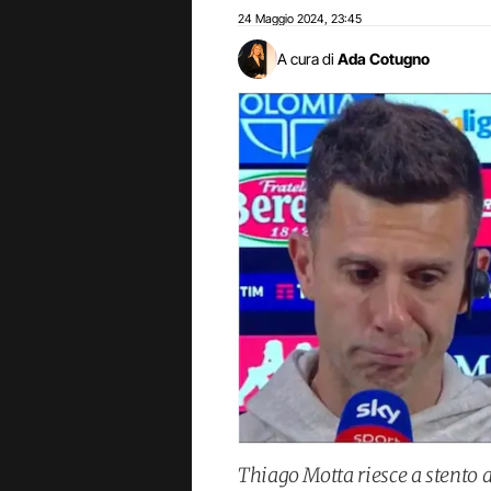
24 Maggio 2024
23:45
,
A cura di
Ada Cotugno
Thiago Motta riesce a stento a