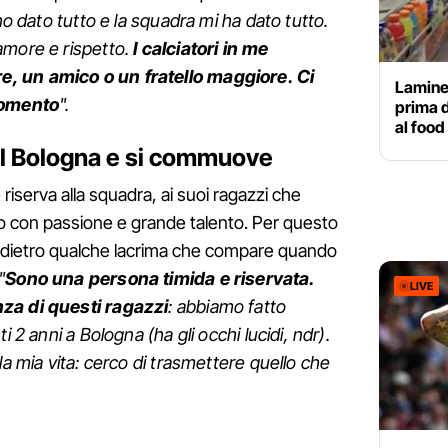
 ho dato tutto e la squadra mi ha dato tutto.
amore e rispetto.
I calciatori in me
, un amico o un fratello maggiore. Ci
Lamine
momento
".
prima de
al food
il Bologna e si commuove
riserva alla squadra, ai suoi ragazzi che
ato con passione e grande talento. Per questo
e indietro qualche lacrima che compare quando
"
Sono una persona timida e riservata.
LIVE
za di questi ragazzi
: abbiamo fatto
i 2 anni a Bologna (ha gli occhi lucidi, ndr).
la mia vita: cerco di trasmettere quello che