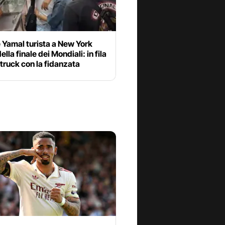
 Yamal turista a New York
lla finale dei Mondiali: in fila
 truck con la fidanzata