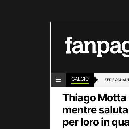
CALCIO
SERIE A
CHAMP
Thiago Motta
mentre saluta 
per loro in q