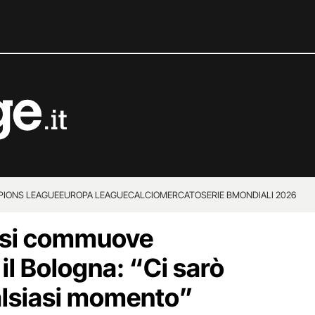
IONS LEAGUE
EUROPA LEAGUE
CALCIOMERCATO
SERIE B
MONDIALI 2026
 si commuove
il Bologna: “Ci sarò
ualsiasi momento”