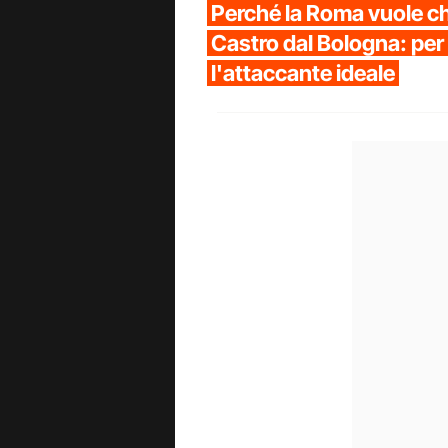
Perché la Roma vuole ch
Castro dal Bologna: per
l'attaccante ideale