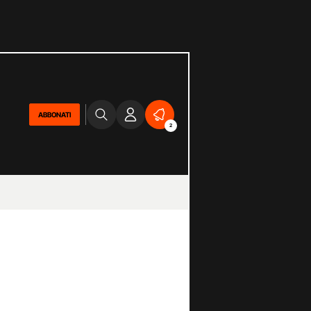
ABBONATI
2