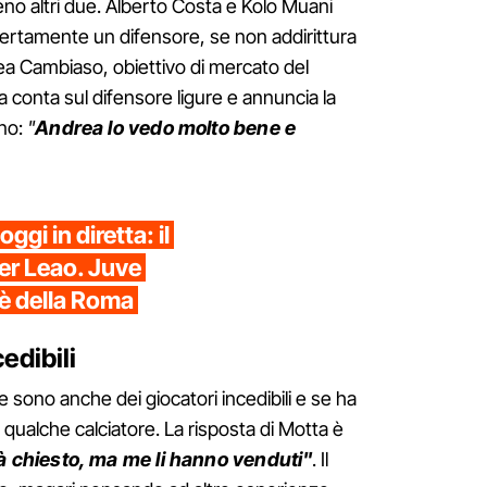
no altri due. Alberto Costa e Kolo Muani
certamente un difensore, se non addirittura
ea Cambiaso, obiettivo di mercato del
 conta sul difensore ligure e annuncia la
rno:
"
Andrea lo vedo molto bene e
gi in diretta: il
per Leao. Juve
 è della Roma
edibili
se sono anche dei giocatori incedibili e se ha
 qualche calciatore. La risposta di Motta è
ià chiesto, ma me li hanno venduti"
. Il