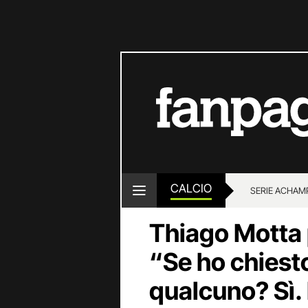
CALCIO
SERIE A
CHAMP
Thiago Motta 
“Se ho chiest
qualcuno? Sì. 