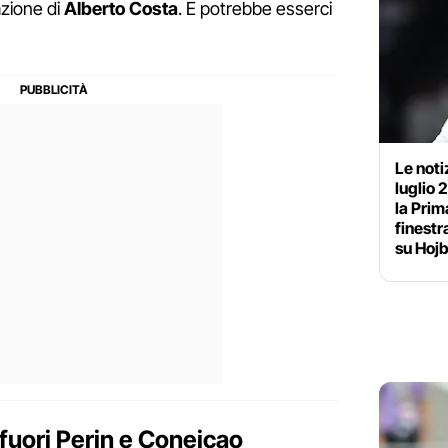
azione di
Alberto Costa
. E potrebbe esserci
Le noti
luglio 
la Prim
finestr
su Hojb
fuori Perin e Coneiçao