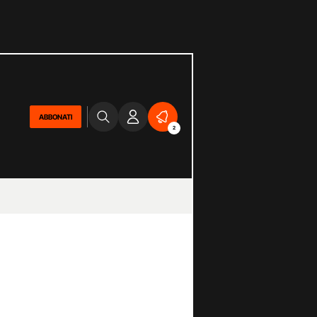
ABBONATI
2