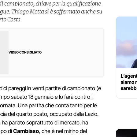
di campionato, chiave per la qualificazione
ue. Thiago Motta si è soffermato anche su
to Costa.
VIDEO CONSIGLIATO
L’agen
siamo m
sarebb
dici pareggi in venti partite di campionato (e
mpo sabato 18 gennaio e lo farà contro il
 giornata. Una partita che conta tanto per le
ia del quarto posto, occupato dalla Lazio.
a
ha parlato soprattutto di mercato, ha
mpo di
Cambiaso
, che è nel mirino del