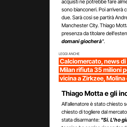
acquisti ne potrebbe fare alme
sono bianconeri. Poi arriverà 
due. Sarà così se partirà Andr
Manchester City. Thiago Motta
presenza da titolare dell'este
domani giocherà
"
.
LEGGI ANCHE
Calciomercato, news di og
Milan rifiuta 35 milioni 
vicina a Zirkzee, Molina
Thiago Motta e gli inc
All'allenatore è stato chiesto 
chiesto di togliere dal mercato
stata disarmante:
"Si. L'ho g