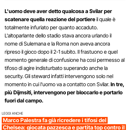
L'uomo deve aver detto qualcosa a Svilar per
scatenare quella reazione del portiere
il quale è
totalmente infuriato per quanto accaduto.
L'altoparlante dello stadio stava ancora urlando il
nome di Sulemana e la Roma non aveva ancora
ripreso il gioco dopo il 2-1 subito. Il frastuono e quel
momento generale di confusione ha così permesso al
tifoso di agire indisturbato superando anche la
security. Gli steward infatti intervengono solo nel
momento in cui l'uomo va a contatto con Svilar.
In tre,
più Dijmsiti, intervengono per bloccarlo e portarlo
fuori dal campo.
LEGGI ANCHE
Marco Palestra fa già ricredere i tifosi del
Chelsea: giocata pazzesca e partita top contro il