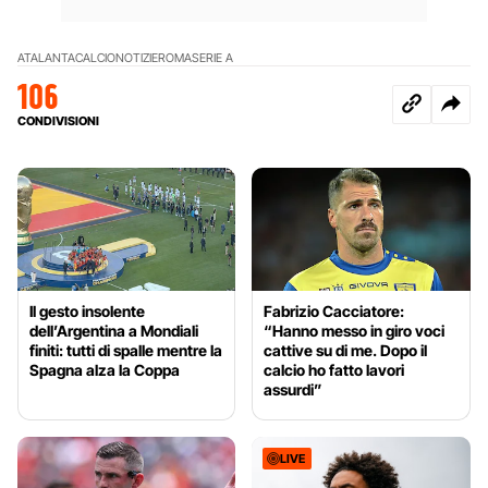
ATALANTA
CALCIO
NOTIZIE
ROMA
SERIE A
106
CONDIVISIONI
Il gesto insolente
Fabrizio Cacciatore:
dell’Argentina a Mondiali
“Hanno messo in giro voci
finiti: tutti di spalle mentre la
cattive su di me. Dopo il
Spagna alza la Coppa
calcio ho fatto lavori
assurdi”
LIVE