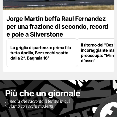
Jorge Martin beffa Raul Fernandez
per una frazione di secondo, record
e pole a Silverstone
Il ritorno del "Bez"
La griglia di partenza: prima fila
incoraggiante ma il
tutta Aprilia, Bezzecchi scatta
preoccupa: "Mi m
dalla 2ª. Bagnaia 16°
d’osso"
Più che un giornale
Il media che racconta il tempo in cui
viviamo con occhi moderni