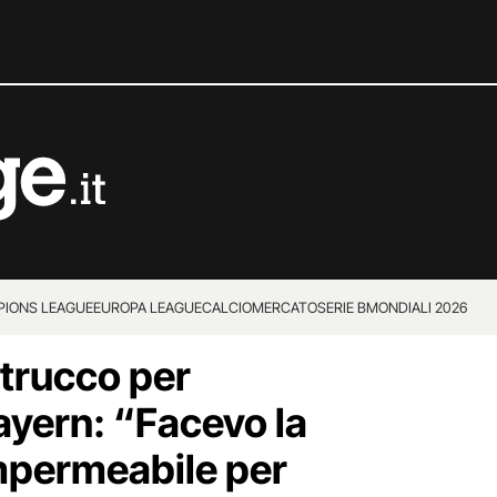
IONS LEAGUE
EUROPA LEAGUE
CALCIOMERCATO
SERIE B
MONDIALI 2026
 trucco per
ayern: “Facevo la
mpermeabile per