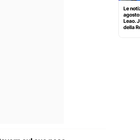
Le noti
agosto:
Leao. J
della 