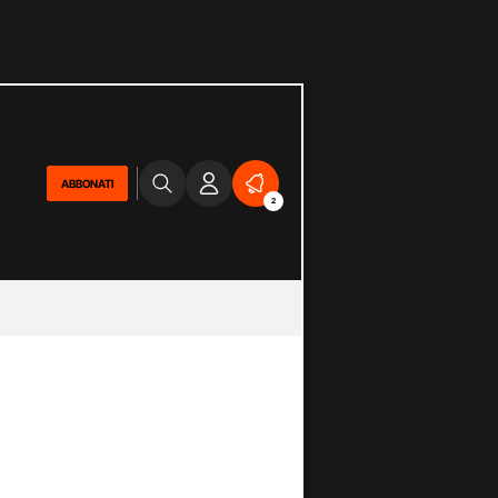
ABBONATI
2