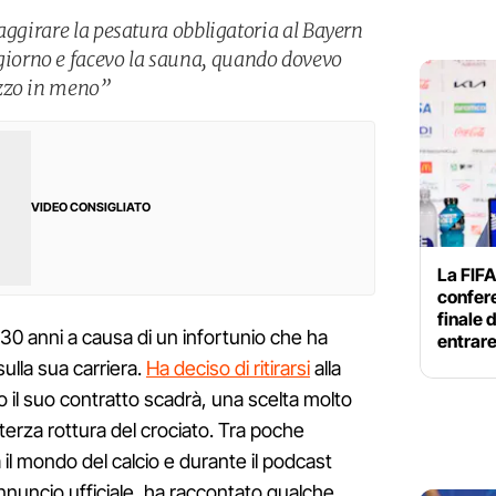
aggirare la pesatura obbligatoria al Bayern
orno e facevo la sauna, quando dovevo
ezzo in meno”
VIDEO CONSIGLIATO
La FIFA
confer
finale 
a 30 anni a causa di un infortunio che ha
entrar
ulla sua carriera.
Ha deciso di ritirarsi
alla
 il suo contratto scadrà, una scelta molto
 terza rottura del crociato. Tra poche
 il mondo del calcio e durante il podcast
nnuncio ufficiale, ha raccontato qualche