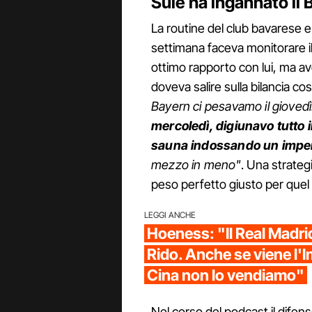
Sule ha ingannato il
La routine del club bavarese 
settimana faceva monitorare il
ottimo rapporto con lui, ma a
doveva salire sulla bilancia cos
Bayern ci pesavamo il giovedì
mercoledì, digiunavo tutto i
sauna indossando un impe
mezzo in meno"
. Una strateg
peso perfetto giusto per quel 
LEGGI ANCHE
Hoeness: "Il Real Madri
Rido. Anche se viene l'I
Cina non lo vendiamo"
Nel corso del podcast il difen