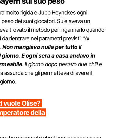
 Bayern sul suo peso
era molto rigida e Jupp Heynckes ogni
 peso dei suoi giocatori. Sule aveva un
veva trovato il metodo per ingannarlo quando
ì da rientrare nei parametri previsti:
"Al
.
Non mangiavo nulla per tutto il
l giorno. E ogni sera a casa andavo in
rmeabile
. Il giorno dopo pesavo due chili e
ia assurda che gli permetteva di avere il
giorno.
d vuole Olise?
mperatore della
sore ha raccontato che il suo inganno aveva