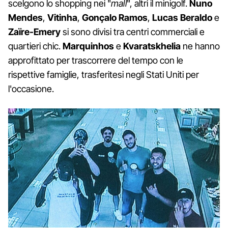
scelgono lo shopping nei "
mall
", altri il minigolf.
Nuno
Mendes
,
Vitinha
,
Gonçalo Ramos
,
Lucas Beraldo
e
Zaïre-Emery
si sono divisi tra centri commerciali e
quartieri chic.
Marquinhos
e
Kvaratskhelia
ne hanno
approfittato per trascorrere del tempo con le
rispettive famiglie, trasferitesi negli Stati Uniti per
l'occasione.