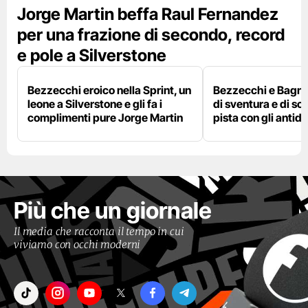
Jorge Martin beffa Raul Fernandez
per una frazione di secondo, record
e pole a Silverstone
Bezzecchi eroico nella Sprint, un
Bezzecchi e Bagna
leone a Silverstone e gli fa i
di sventura e di so
complimenti pure Jorge Martin
pista con gli antidol
Più che un giornale
Il media che racconta il tempo in cui
viviamo con occhi moderni