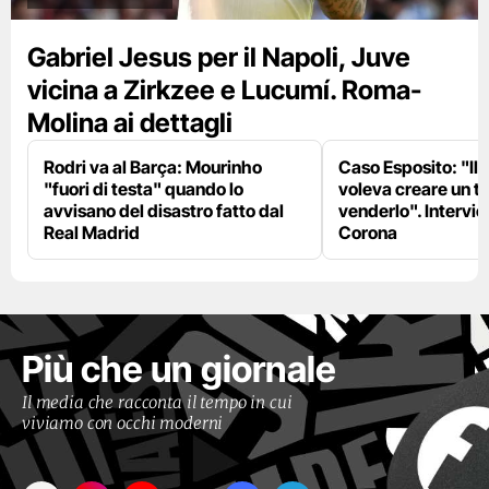
Gabriel Jesus per il Napoli, Juve
vicina a Zirkzee e Lucumí. Roma-
Molina ai dettagli
Rodri va al Barça: Mourinho
Caso Esposito: "Il 
"fuori di testa" quando lo
voleva creare un te
avvisano del disastro fatto dal
venderlo". Intervie
Real Madrid
Corona
Più che un giornale
Il media che racconta il tempo in cui
viviamo con occhi moderni