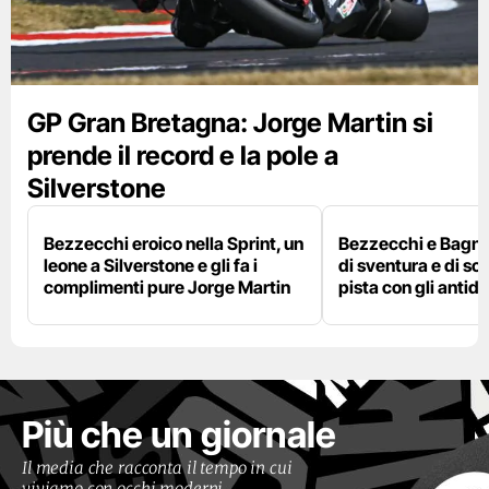
GP Gran Bretagna: Jorge Martin si
prende il record e la pole a
Silverstone
Bezzecchi eroico nella Sprint, un
Bezzecchi e Bagna
leone a Silverstone e gli fa i
di sventura e di so
complimenti pure Jorge Martin
pista con gli antidol
Più che un giornale
Il media che racconta il tempo in cui
viviamo con occhi moderni