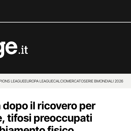
IONS LEAGUE
EUROPA LEAGUE
CALCIOMERCATO
SERIE B
MONDIALI 2026
dopo il ricovero per
, tifosi preoccupati
mbiamento fisico