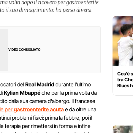
ima volta dopo il ricovero per gastroenterite
tato il suo dimagrimento: ha perso diversi
VIDEO CONSIGLIATO
Cos’è s
tra Che
iocatori del
Real Madrid
durante l'ultimo
Blues 
di
Kylian Mbappé
che per la prima volta da
cito dalla sua camera d'albergo. Il francese
le per
gastroenterite acuta
e da oltre una
nui problemi fisici: prima la febbre, poi il
e terapie per rimettersi in forma e infine