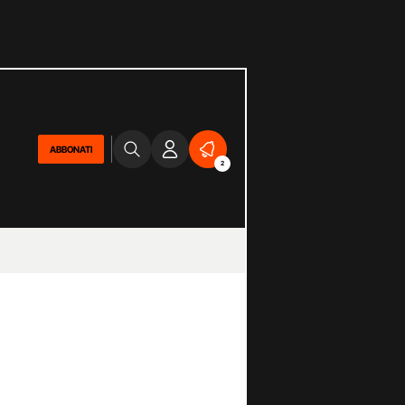
ABBONATI
2