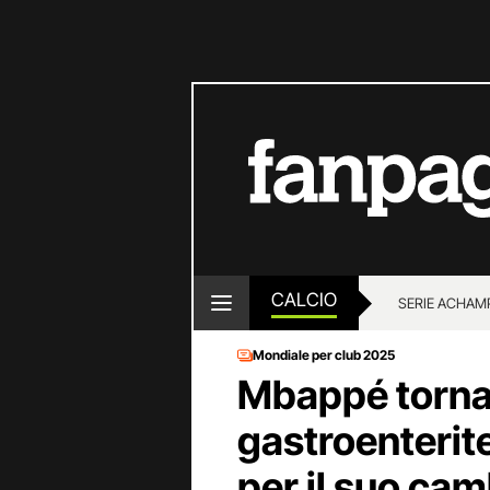
CALCIO
SERIE A
CHAMP
Mondiale per club 2025
Mbappé torna 
gastroenterite
per il suo ca