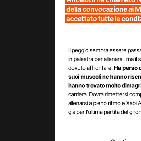
della convocazione ai Mo
accettato tutte le condi
Il peggio sembra essere passa
in palestra per allenarsi, ma i
dovuto affrontare.
Ha perso di
suoi muscoli ne hanno risen
hanno trovato molto dimagr
carriera. Dovrà rimettersi co
allenarsi a pieno ritmo e Xabi
già per l'ultima partita del giro