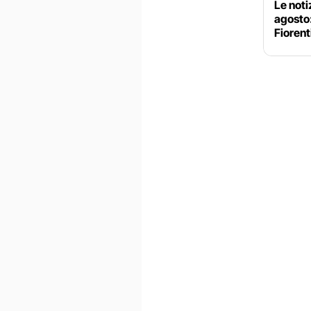
Le noti
agosto
Fiorent