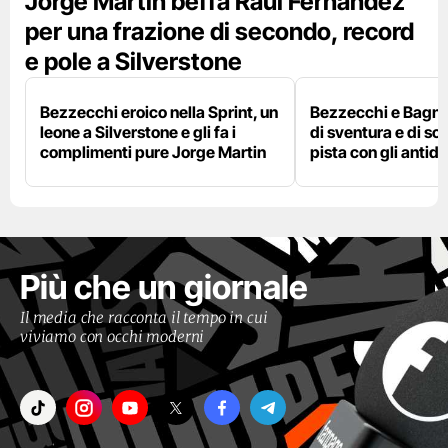
Jorge Martin beffa Raul Fernandez
per una frazione di secondo, record
e pole a Silverstone
Bezzecchi eroico nella Sprint, un
Bezzecchi e Bagna
leone a Silverstone e gli fa i
di sventura e di so
complimenti pure Jorge Martin
pista con gli antidol
Più che un giornale
Il media che racconta il tempo in cui
viviamo con occhi moderni