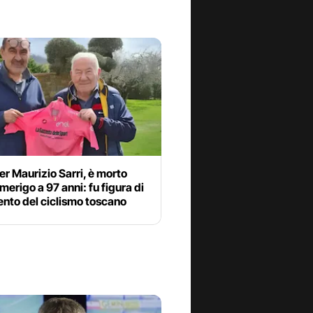
er Maurizio Sarri, è morto
erigo a 97 anni: fu figura di
ento del ciclismo toscano