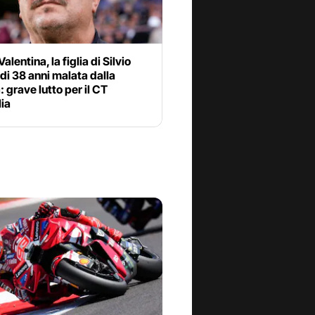
alentina, la figlia di Silvio
 di 38 anni malata dalla
: grave lutto per il CT
lia