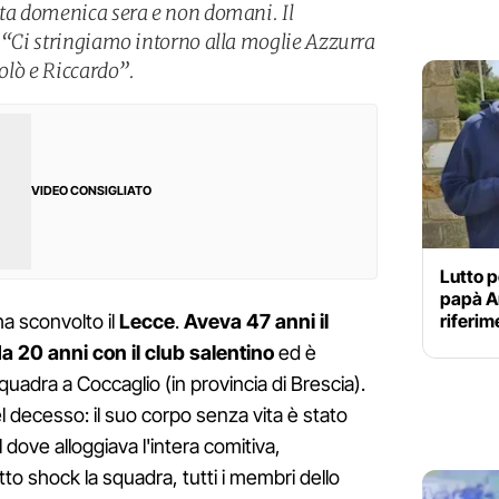
ata domenica sera e non domani. Il
: “Ci stringiamo intorno alla moglie Azzurra
colò e Riccardo”.
VIDEO CONSIGLIATO
Lutto p
papà Am
riferim
a sconvolto il
Lecce
.
Aveva 47 anni il
a 20 anni con il club salentino
ed è
squadra a Coccaglio (in provincia di Brescia).
 decesso: il suo corpo senza vita è stato
l dove alloggiava l'intera comitiva,
to shock la squadra, tutti i membri dello