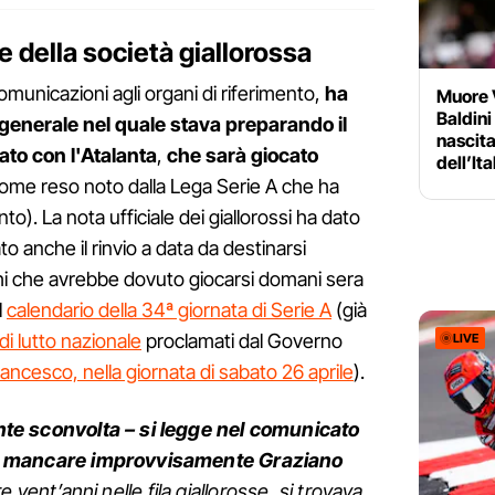
e della società giallorossa
omunicazioni agli organi di riferimento,
ha
Muore V
Baldini
r generale nel quale stava preparando il
nascita
to con l'Atalanta
,
che
sarà giocato
dell’Ita
ome reso noto dalla Lega Serie A che ha
o). La nota ufficiale dei giallorossi ha dato
to anche il rinvio a data da destinarsi
hi che avrebbe dovuto giocarsi domani sera
l
calendario della 34ª giornata di Serie A
(già
 di lutto nazionale
proclamati dal Governo
LIVE
Francesco, nella giornata di sabato 26 aprile
).
e sconvolta – si legge nel comunicato
a mancare improvvisamente Graziano
tre vent’anni nelle fila giallorosse, si trovava