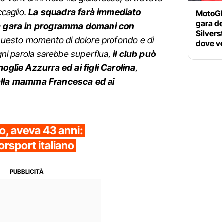
ccaglio.
La squadra farà immediato
MotoGP 
gara d
la gara in programma domani con
Silvers
 questo momento di dolore profondo e di
dove ve
ogni parola sarebbe superflua,
il club può
moglie Azzurra ed ai figli Carolina
,
alla mamma Francesca ed ai
o, aveva 43 anni:
orsport italiano