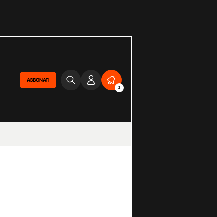
ABBONATI
2