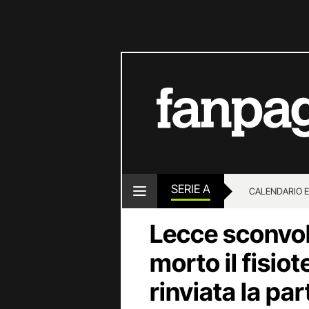
SERIE A
CALENDARIO E
Lecce sconvolt
morto il fisiot
rinviata la par