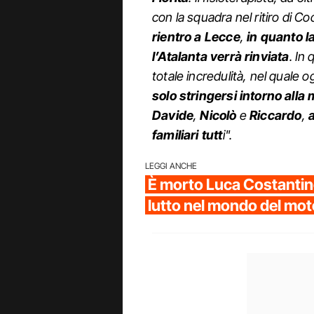
con la squadra nel ritiro di Co
rientro a Lecce
,
in quanto 
l’Atalanta verrà rinviata
. In
totale incredulità, nel quale 
solo stringersi intorno alla 
Davide
,
Nicolò
e
Riccardo
,
familiari tutt
i".
LEGGI ANCHE
È morto Luca Costantin
lutto nel mondo del mot