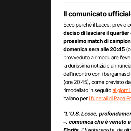
Il comunicato ufficial
Ecco perché il Lecce, previo c
deciso di lasciare il quartie
prossimo match di campiona
domenica sera alle 20:45
(c
provveduto a rimodulare l'event
la durissima notizia e annuncia
dell'incontro con i bergamasc
(ore 20:45), come previsto da
rimodellato in seguito
ai giorni
italiano per
i funerali di Papa 
"
L’U.S. Lecce
,
profondament
–
,
comunica che è venuto 
Fiorita
. Il fisioterapista, da ol