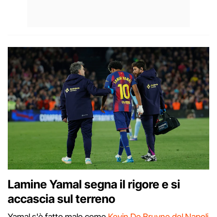
Lamine Yamal segna il rigore e si
accascia sul terreno
Yamal s'è fatto male come
Kevin De Bruyne del Napoli