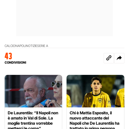
CALCIO
NAPOLI
NOTIZIE
SERIE A
43
CONDIVISIONI
De Laurentiis: “Il Napoli non
Chi è Mattia Esposito, il
è amato in Val di Sole. La
nuovo attaccante del
moglie trentina vorrebbe
Napoli che De Laurentiis ha
metterci le corna”
trattato in prima persona