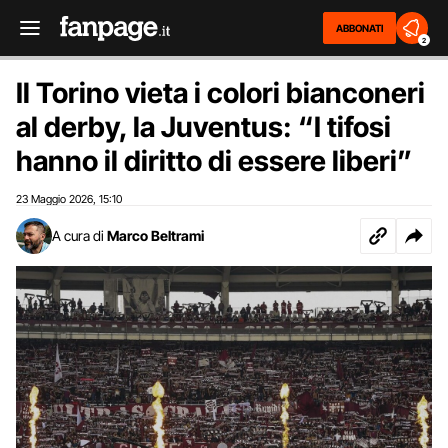
ABBONATI
2
Il Torino vieta i colori bianconeri
al derby, la Juventus: “I tifosi
hanno il diritto di essere liberi”
23 Maggio 2026
15:10
,
A cura di
Marco Beltrami