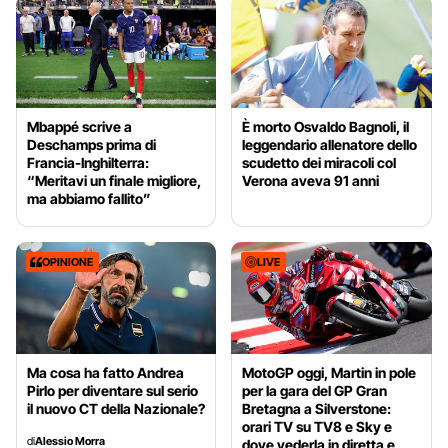
Mbappé scrive a
È morto Osvaldo Bagnoli, il
Deschamps prima di
leggendario allenatore dello
Francia-Inghilterra:
scudetto dei miracoli col
“Meritavi un finale migliore,
Verona aveva 91 anni
ma abbiamo fallito”
OPINIONE
LIVE
Ma cosa ha fatto Andrea
MotoGP oggi, Martin in pole
Pirlo per diventare sul serio
per la gara del GP Gran
il nuovo CT della Nazionale?
Bretagna a Silverstone:
orari TV su TV8 e Sky e
di
Alessio Morra
dove vederla in diretta e