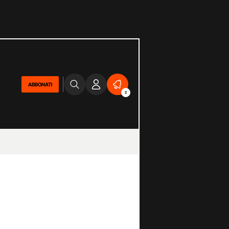
ABBONATI
2