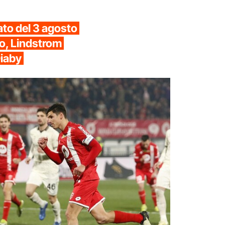
ato del 3 agosto
o, Lindstrom
Diaby