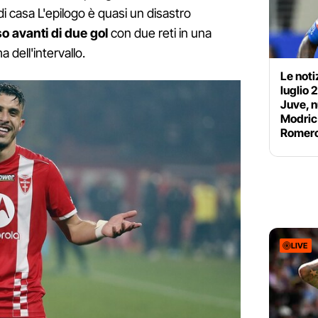
di casa L'epilogo è quasi un disastro
so avanti di due gol
con due reti in una
 dell'intervallo.
Le noti
luglio 
Juve, n
Modric 
Romer
LIVE