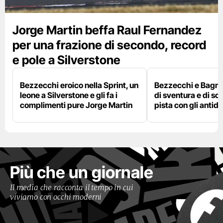
Jorge Martin beffa Raul Fernandez
per una frazione di secondo, record
e pole a Silverstone
Bezzecchi eroico nella Sprint, un
Bezzecchi e Bagna
leone a Silverstone e gli fa i
di sventura e di so
complimenti pure Jorge Martin
pista con gli antidol
Più che un giornale
Il media che racconta il tempo in cui
viviamo con occhi moderni