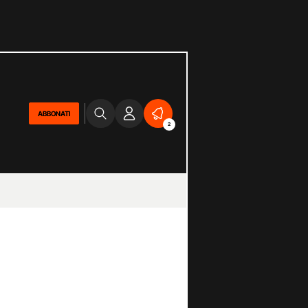
ABBONATI
2