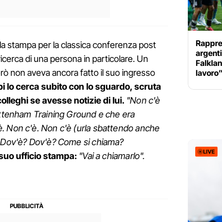
Rappres
 sala stampa per la classica conferenza post
argenti
 ricerca di una persona in particolare. Un
Falklan
però non aveva ancora fatto il suo ingresso
lavoro
i lo cerca subito con lo sguardo, scruta
colleghi se avesse notizie di lui.
"Non c'è
Tottenham Training Ground e che era
. Non c'è. Non c'è (urla sbattendo anche
) Dov'è? Dov'è? Come si chiama?
LIVE
l suo ufficio stampa:
"Vai a chiamarlo".