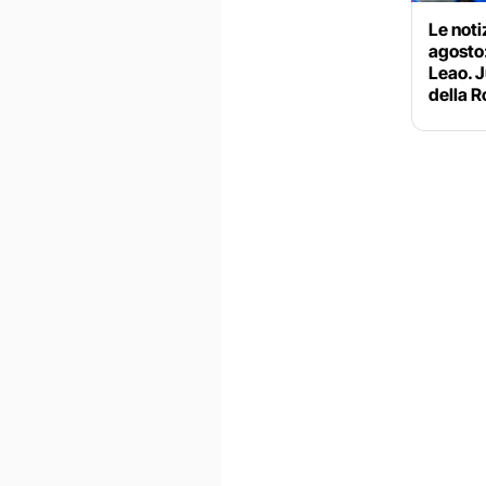
Le noti
agosto:
Leao. J
della 