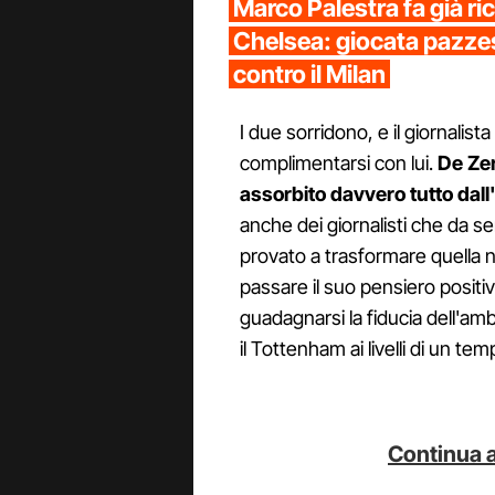
Marco Palestra fa già ricr
Chelsea: giocata pazzes
contro il Milan
I due sorridono, e il giornalist
complimentarsi con lui.
De Zer
assorbito davvero tutto dal
anche dei giornalisti che da 
provato a trasformare quella n
passare il suo pensiero positi
guadagnarsi la fiducia dell'amb
il Tottenham ai livelli di un tem
Continua a