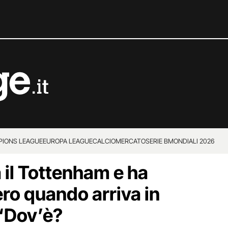
IONS LEAGUE
EUROPA LEAGUE
CALCIOMERCATO
SERIE B
MONDIALI 2026
 il Tottenham e ha
ero quando arriva in
“Dov’è?