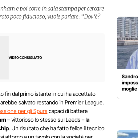
enham e poi corre in sala stampa per cercare
rato poco fiducioso, vuole parlare: “Dov’è?
VIDEO CONSIGLIATO
Sandro 
impossi
moglie 
o fin dal primo istante in cui ha accettato
sarebbe salvato restando in Premier League.
ssione per gli Spurs
capaci di battere
am
– vittorioso lo stesso sul Leeds – l
a
ship
. Un risultato che ha fatto felice il tecnico
rsi attorno a un tavolo con la società per