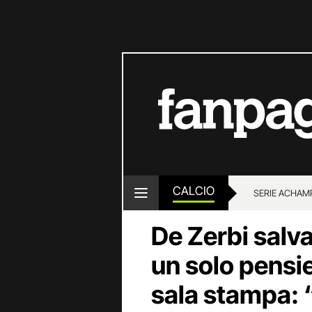
CALCIO
SERIE A
CHAMP
De Zerbi salva
un solo pensi
sala stampa: 