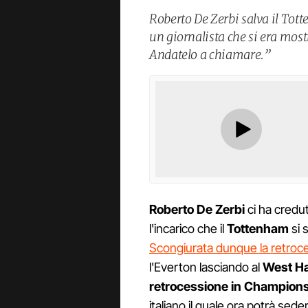
Roberto De Zerbi salva il Tott
un giornalista che si era most
Andatelo a chiamare.”
Roberto De Zerbi
ci ha credut
l'incarico che il
Tottenham
si 
Scongiurata dunque la retroce
l'Everton lasciando al
West H
retrocessione in Champion
italiano il quale ora potrà sede