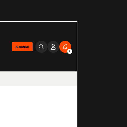
ABBONATI
2