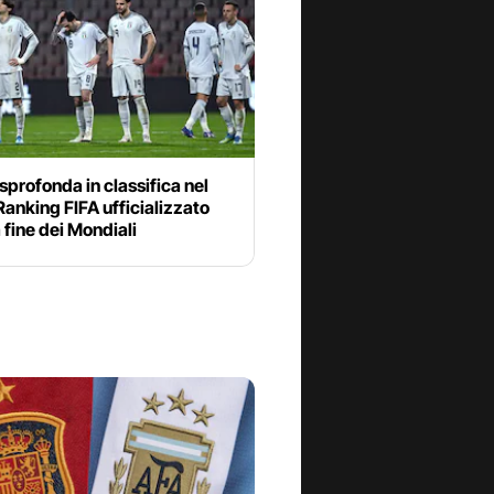
a sprofonda in classifica nel
anking FIFA ufficializzato
 fine dei Mondiali