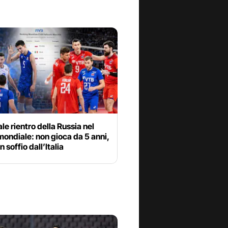
ale rientro della Russia nel
mondiale: non gioca da 5 anni,
n soffio dall’Italia