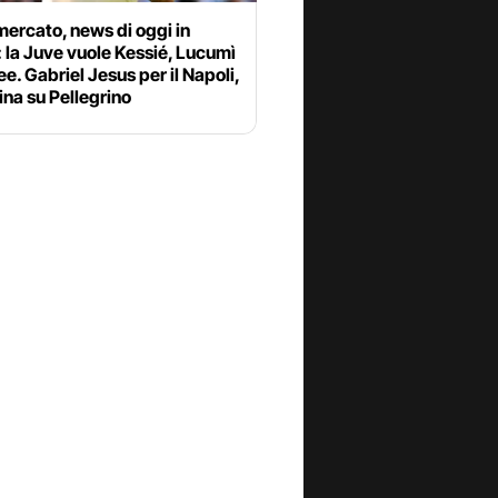
ercato, news di oggi in
: la Juve vuole Kessié, Lucumì
ee. Gabriel Jesus per il Napoli,
ina su Pellegrino