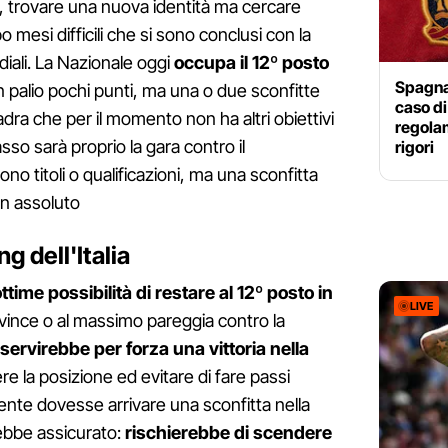
i, trovare una nuova identità ma cercare
mesi difficili che si sono conclusi con la
iali. La Nazionale oggi
occupa il 12º posto
Spagna
 palio pochi punti, ma una o due sconfitte
caso di 
ra che per il momento non ha altri obiettivi
regola
sso sarà proprio la gara contro il
rigori
no titoli o qualificazioni, ma una sconfitta
in assoluto
g dell'Italia
time possibilità di restare al 12º posto in
LIVE
 vince o al massimo pareggia contro la
servirebbe per forza una vittoria nella
 la posizione ed evitare di fare passi
nte dovesse arrivare una sconfitta nella
rebbe assicurato:
rischierebbe di scendere