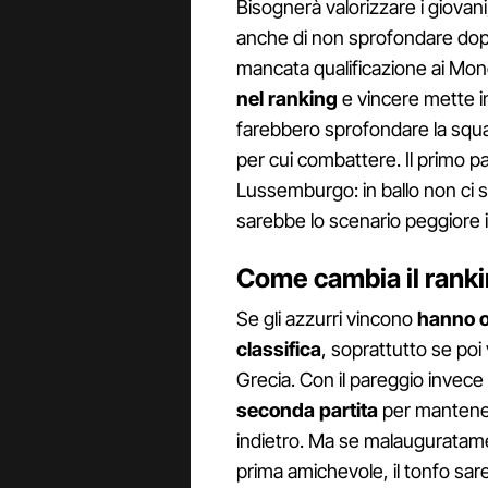
Bisognerà valorizzare i giovan
anche di non sprofondare dopo 
mancata qualificazione ai Mond
nel ranking
e vincere mette in
farebbero sprofondare la squad
per cui combattere. Il primo pa
Lussemburgo: in ballo non ci so
sarebbe lo scenario peggiore 
Come cambia il rankin
Se gli azzurri vincono
hanno ot
classifica
, soprattutto se poi
Grecia. Con il pareggio invece
seconda partita
per mantenere
indietro. Ma se malauguratame
prima amichevole, il tonfo sa