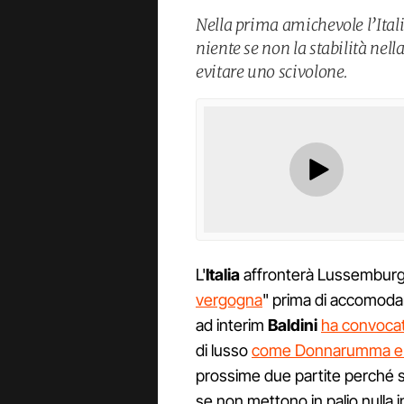
Nella prima amichevole l’Itali
niente se non la stabilità nell
evitare uno scivolone.
L'
Italia
affronterà Lussemburg
vergogna
" prima di accomodars
ad interim
Baldini
ha convocat
di lusso
come Donnarumma e 
prossime due partite perché s
se non mettono in palio nulla i