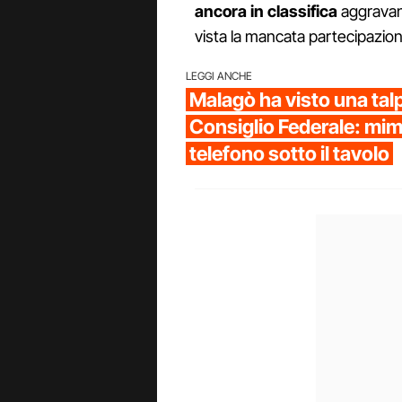
ancora in classifica
aggravan
vista la mancata partecipazion
LEGGI ANCHE
Malagò ha visto una talp
Consiglio Federale: mima
telefono sotto il tavolo