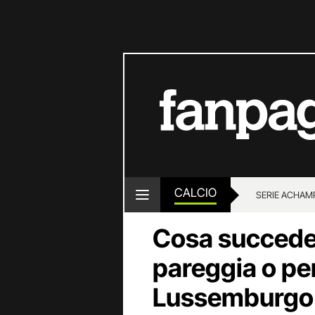
CALCIO
SERIE A
CHAMP
Cosa succede s
pareggia o per
Lussemburgo: