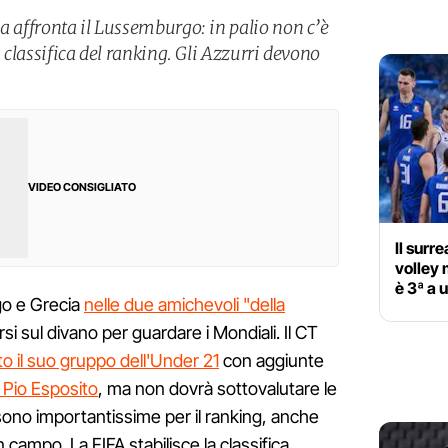
a affronta il Lussemburgo: in palio non c’è
a classifica del ranking. Gli Azzurri devono
VIDEO CONSIGLIATO
Il surre
volley 
è 3ª a u
o e Grecia
nelle due amichevoli "della
i sul divano per guardare i Mondiali. Il CT
o il suo gruppo dell'Under 21
con aggiunte
Pio Esposito
, ma non dovrà sottovalutare le
ono importantissime per il ranking, anche
n campo. La FIFA stabilisce la classifica