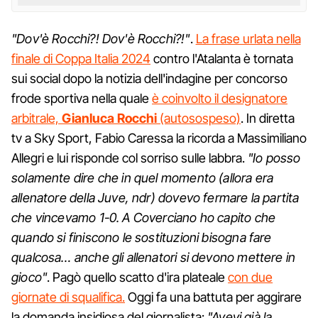
"Dov'è Rocchi?! Dov'è Rocchi?!"
.
La frase urlata nella
finale di Coppa Italia 2024
contro l'Atalanta è tornata
sui social dopo la notizia dell'indagine per concorso
frode sportiva nella quale
è coinvolto il designatore
arbitrale,
Gianluca Rocchi
(autosospeso)
. In diretta
tv a Sky Sport, Fabio Caressa la ricorda a Massimiliano
Allegri e lui risponde col sorriso sulle labbra.
"Io posso
solamente dire che in quel momento (allora era
allenatore della Juve, ndr) dovevo fermare la partita
che vincevamo 1-0. A Coverciano ho capito che
quando si finiscono le sostituzioni bisogna fare
qualcosa… anche gli allenatori si devono mettere in
gioco"
. Pagò quello scatto d'ira plateale
con due
giornate di squalifica.
Oggi fa una battuta per aggirare
la domanda insidiosa del giornalista:
"Avevi già la