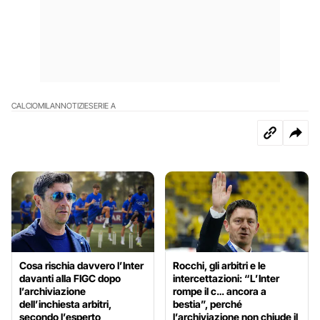
CALCIO
MILAN
NOTIZIE
SERIE A
Cosa rischia davvero l’Inter
Rocchi, gli arbitri e le
davanti alla FIGC dopo
intercettazioni: “L’Inter
l’archiviazione
rompe il c… ancora a
dell’inchiesta arbitri,
bestia”, perché
secondo l’esperto
l’archiviazione non chiude il