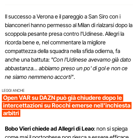
Il successo a Verona e il pareggio a San Siro con i
bianconeri hanno permesso al Milan di rialzarsi dopo la
scoppola pesante presa contro l'Udinese. Allegri la
ricorda bene e, nel commentare la migliore
compattezza della squadra nella sfida odierna, fa
anche una battuta:
"Con l'Udinese avevamo già dato
abbastanza… abbiamo preso un po' di gol e non ce
ne siamo nemmeno accorti"
.
LEGGI ANCHE
Open VAR su DAZN può già chiudere dopo le
intercettazioni su Rocchi emerse nell'inchiesta
arbitri
Bobo Vieri chiede ad Allegri di Leao
: non si spiega
come mai il portoghese non riesca a essere efficace,