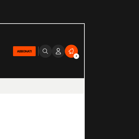
ABBONATI
2