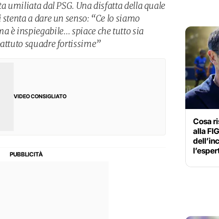
ta umiliata dal PSG. Una disfatta della quale
i stenta a dare un senso: “Ce lo siamo
a è inspiegabile… spiace che tutto sia
battuto squadre fortissime”
VIDEO CONSIGLIATO
Cosa ri
alla FI
dell’in
l’esper