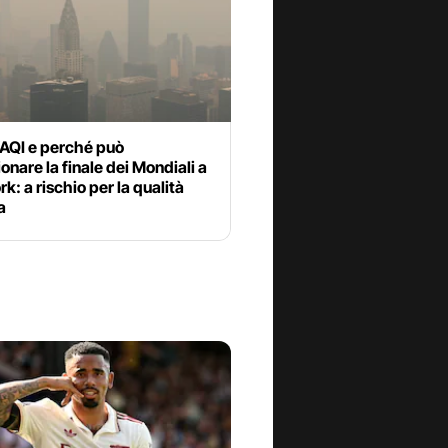
’AQI e perché può
onare la finale dei Mondiali a
k: a rischio per la qualità
a