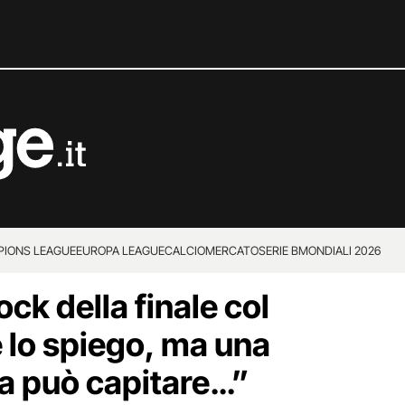
IONS LEAGUE
EUROPA LEAGUE
CALCIOMERCATO
SERIE B
MONDIALI 2026
ock della finale col
lo spiego, ma una
ta può capitare…”