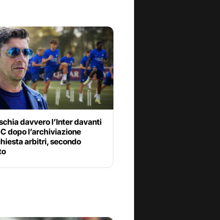
schia davvero l’Inter davanti
GC dopo l’archiviazione
chiesta arbitri, secondo
to