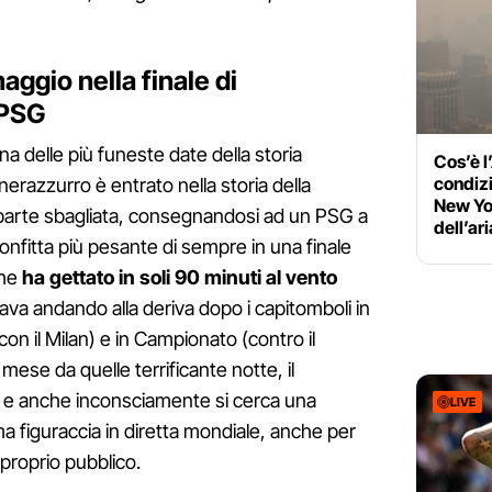
aggio nella finale di
 PSG
na delle più funeste date della storia
Cos’è l
condizi
 nerazzurro è entrato nella storia della
New Yor
arte sbagliata, consegnandosi ad un PSG a
dell’ari
onfitta più pesante di sempre in una finale
che
ha gettato in soli 90 minuti al vento
ava andando alla deriva dopo i capitomboli in
on il Milan) e in Campionato (contro il
 mese da quelle terrificante notte, il
e e anche inconsciamente si cerca una
LIVE
a figuraccia in diretta mondiale, anche per
l proprio pubblico.