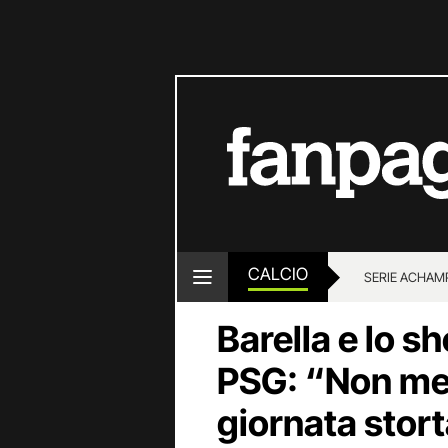
CALCIO
SERIE A
CHAMP
Barella e lo sh
PSG: “Non me 
giornata stor