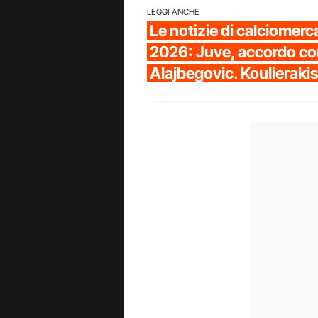
LEGGI ANCHE
Le notizie di calciomerca
2026: Juve, accordo co
Alajbegovic. Koulierakis