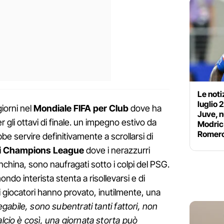
Le noti
luglio 
iorni nel
Mondiale FIFA per Club
dove ha
Juve, n
er gli ottavi di finale. un impegno estivo da
Modric 
Romer
be servire definitivamente a scrollarsi di
di Champions League
dove i nerazzurri
anchina, sono naufragati sotto i colpi del PSG.
do interista stenta a risollevarsi e di
si giocatori hanno provato, inutilmente, una
egabile, sono subentrati tanti fattori, non
alcio è così, una giornata storta può