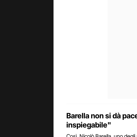
Barella non si dà pa
inspiegabile"
Così, Nicolò Barella, uno degli 