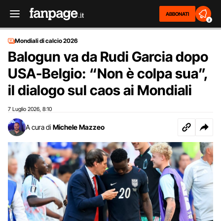
ABBONATI
2
Mondiali di calcio 2026
Balogun va da Rudi Garcia dopo
USA-Belgio: “Non è colpa sua”,
il dialogo sul caos ai Mondiali
7 Luglio 2026
8:10
,
A cura di
Michele Mazzeo