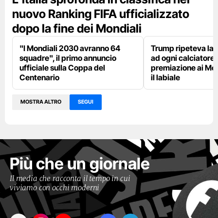
nuovo Ranking FIFA ufficializzato
dopo la fine dei Mondiali
"I Mondiali 2030 avranno 64
Trump ripeteva la 
squadre", il primo annuncio
ad ogni calciatore 
ufficiale sulla Coppa del
premiazione ai Mon
Centenario
il labiale
MOSTRA ALTRO
SEGUI
Più che un giornale
Il media che racconta il tempo in cui
viviamo con occhi moderni