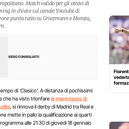
opolitano. Match valido per gli ottavi di
eaming in chiaro sul canale Youtube di
eone punta tutto su Griezmann e Morata,
am.
VIDEO CONSIGLIATO
Fioren
vederla
formazi
 tempo di
‘Clasico'.
A distanza di pochissimi
a che ha visto trionfare
le merengues di
udita
, si rinnova il derby di Madrid tra Real e
ne mette in palio la qualificazione ai quarti
 programma alle 21:30 di giovedì 18 gennaio