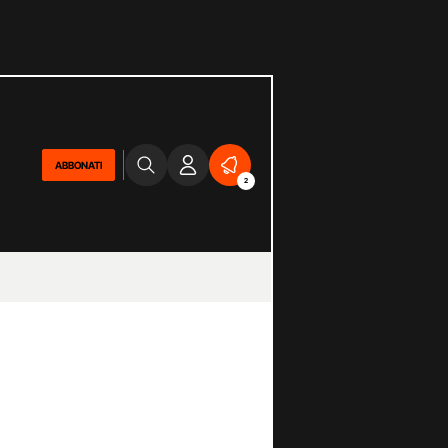
ABBONATI
2