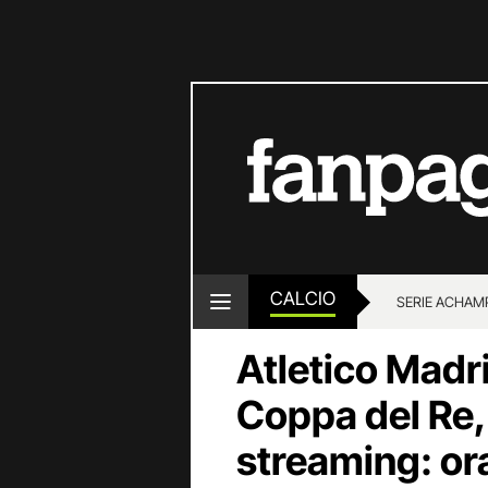
CALCIO
SERIE A
CHAMP
Atletico Madr
Coppa del Re,
streaming: or