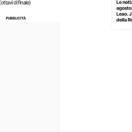
Le noti
tavi di finale)
agosto:
Leao. J
della 