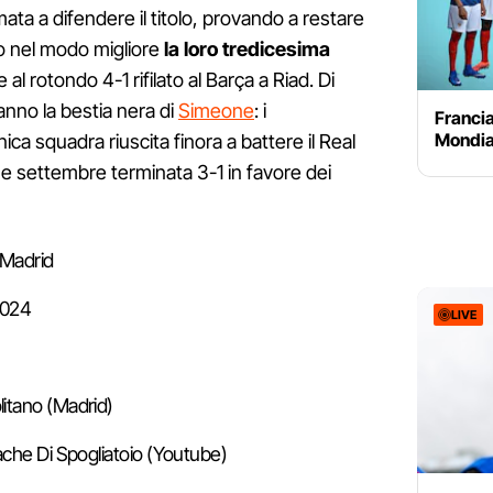
ata a difendere il titolo, provando a restare
o nel modo migliore
la loro tredicesima
e al rotondo 4-1 rifilato al Barça a Riad. Di
anno la bestia nera di
Simeone
: i
Francia
Mondial
ica squadra riuscita finora a battere il Real
ine settembre terminata 3-1 in favore dei
l Madrid
2024
LIVE
itano (Madrid)
ache Di Spogliatoio (Youtube)