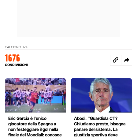
CALCIO
NOTIZIE
1676
CONDIVISIONI
Eric Garcia è l’unico
Abodi: “Guardiola CT?
giocatore della Spagna a
Chiudiamo presto, bisogna
non festeggiare il gol nella
parlare del sistema. La
finale dei Mondiali: conosce
giustizia sportiva deve