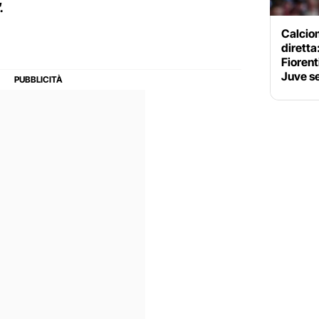
.
Calciom
diretta
Fiorent
Juve se