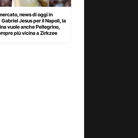
ercato, news di oggi in
: Gabriel Jesus per il Napoli, la
ina vuole anche Pellegrino,
mpre più vicina a Zirkzee