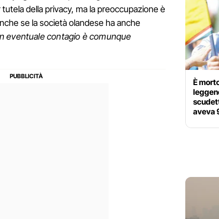
 tutela della privacy, ma la preoccupazione è
 Anche se la società olandese ha anche
di un eventuale contagio è comunque
È morto
leggend
scudett
aveva 