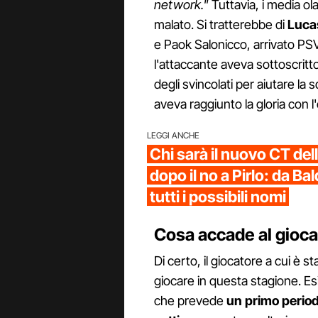
network."
Tuttavia, i media ola
malato. Si tratterebbe di
Luca
e Paok Salonicco, arrivato PS
l'attaccante aveva sottoscrit
degli svincolati per aiutare l
aveva raggiunto la gloria con 
LEGGI ANCHE
Chi sarà il nuovo CT del
dopo il no a Pirlo: da Bal
tutti i possibili nomi
Cosa accade al giocat
Di certo, il giocatore a cui è s
giocare in questa stagione. Es
che prevede
un primo period