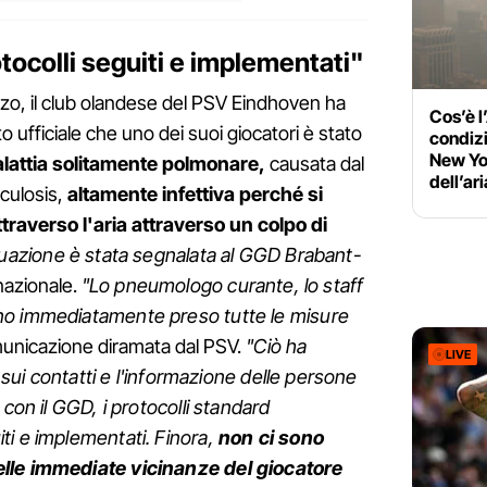
tocolli seguiti e implementati"
rzo, il club olandese del PSV Eindhoven ha
Cos’è l
ufficiale che uno dei suoi giocatori è stato
condizi
New Yor
lattia solitamente polmonare,
causata dal
dell’ari
culosis,
altamente infettiva perché si
raverso l'aria attraverso un colpo di
tuazione è stata segnalata al GGD Brabant-
 nazionale.
"Lo pneumologo curante, lo staff
no immediatamente preso tutte le misure
municazione diramata dal PSV.
"Ciò ha
LIVE
e sui contatti e l'informazione delle persone
 con il GGD, i protocolli standard
i e implementati. Finora,
non ci sono
lle immediate vicinanze del giocatore