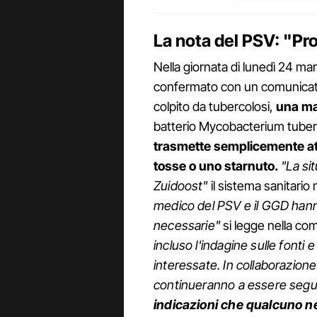
La nota del PSV: "Pro
Nella giornata di lunedì 24 ma
confermato con un comunicato 
colpito da tubercolosi,
una ma
batterio Mycobacterium tuber
trasmette semplicemente att
tosse o uno starnuto.
"La si
Zuidoost"
il sistema sanitario
medico del PSV e il GGD han
necessarie"
si legge nella co
incluso l'indagine sulle fonti 
interessate. In collaborazione
continueranno a essere seguit
indicazioni che qualcuno ne