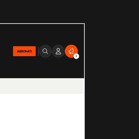
ABBONATI
2