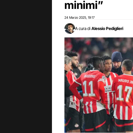
minimi”
24 Marzo 2025
19:17
,
A cura di
Alessio Pediglieri