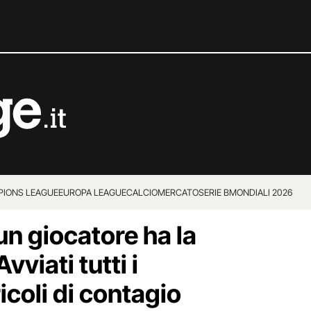
IONS LEAGUE
EUROPA LEAGUE
CALCIOMERCATO
SERIE B
MONDIALI 2026
un giocatore ha la
vviati tutti i
icoli di contagio