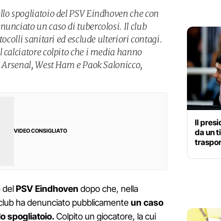
llo spogliatoio del PSV Eindhoven che con
unciato un caso di tubercolosi. Il club
tocolli sanitari ed esclude ulteriori contagi.
l calciatore colpito che i media hanno
ex Arsenal, West Ham e Paok Salonicco,
Il pres
da un t
VIDEO CONSIGLIATO
traspo
o del
PSV Eindhoven
dopo che, nella
il club ha denunciato pubblicamente
un caso
lo spogliatoio.
Colpito un giocatore, la cui