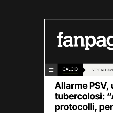
CALCIO
SERIE A
CHAMP
Allarme PSV, 
tubercolosi: “A
protocolli, per