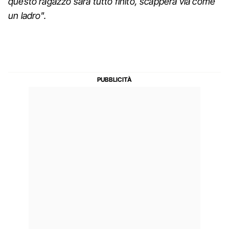
questo ragazzo sarà tutto finito, scapperà via come
un ladro".