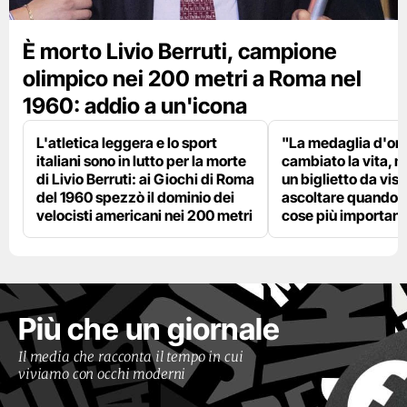
È morto Livio Berruti, campione
olimpico nei 200 metri a Roma nel
1960: addio a un'icona
L'atletica leggera e lo sport
"La medaglia d'oro
italiani sono in lutto per la morte
cambiato la vita, m
di Livio Berruti: ai Giochi di Roma
un biglietto da visi
del 1960 spezzò il dominio dei
ascoltare quando p
velocisti americani nei 200 metri
cose più importanti
Più che un giornale
Il media che racconta il tempo in cui
viviamo con occhi moderni