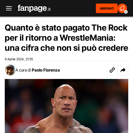
ABBONATI
2
Quanto è stato pagato The Rock
per il ritorno a WrestleMania:
una cifra che non si può credere
9 Aprile 2024
21:55
,
A cura di
Paolo Fiorenza