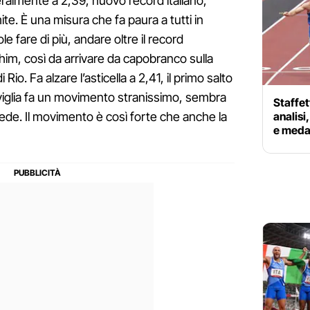
teralmente a 2,39, nuovo record italiano,
te. È una misura che fa paura a tutti in
e fare di più, andare oltre il record
im, così da arrivare da capobranco sulla
io. Fa alzare l’asticella a 2,41, il primo salto
aviglia fa un movimento stranissimo, sembra
Staffet
analisi
piede. Il movimento è così forte che anche la
e medag