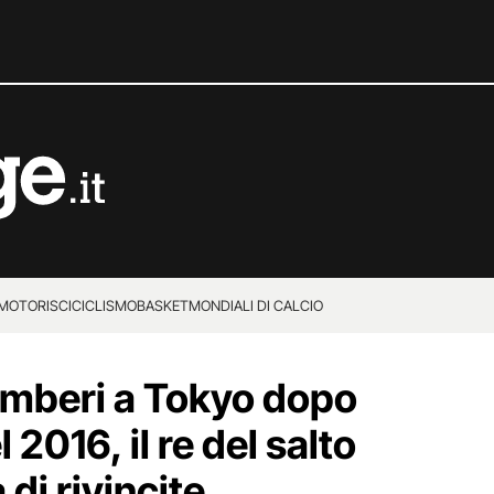
MOTORI
SCI
CICLISMO
BASKET
MONDIALI DI CALCIO
mberi a Tokyo dopo
l 2016, il re del salto
 di rivincite