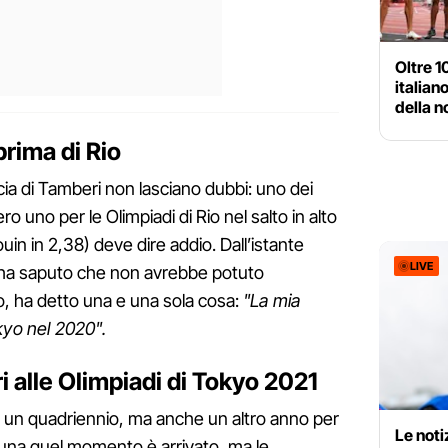
Oltre 1
italian
della n
 prima di Rio
cia di Tamberi non lasciano dubbi: uno dei
ero uno per le Olimpiadi di Rio nel salto in alto
in in 2,38) deve dire addio. Dall’istante
LIVE
 ha saputo che non avrebbe potuto
io, ha detto una e una sola cosa:
"La mia
kyo nel 2020".
ri alle Olimpiadi di Tokyo 2021
 un quadriennio, ma anche un altro anno per
Le noti
tuna quel momento è arrivato, ma le