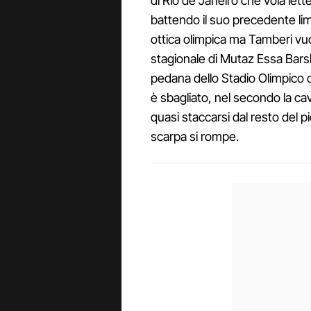
di Rio de Janeiro che vola let
battendo il suo precedente limi
ottica olimpica ma Tamberi vuol
stagionale di Mutaz Essa Barsh
pedana dello Stadio Olimpico di R
è sbagliato, nel secondo la c
quasi staccarsi dal resto del 
scarpa si rompe.