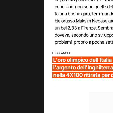
condizioni non sono quelle de
fa una buona gara, terminando
bielorusso Maksim Nedasekaŭ. 
un bel 2,33 a Firenze. Semb
doveva, secondo uno sviluppo m
problemi, proprio a poche sett
LEGGI ANCHE
L'oro olimpico dell'Italia
l'argento dell'Inghilter
nella 4X100 ritirata per