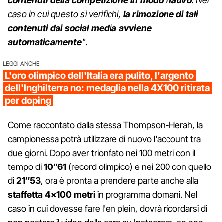
contenuti della competizione in modo nativo
. Nel
caso in cui questo si verifichi,
la rimozione di tali
contenuti dai social media avviene
automaticamente
"
.
LEGGI ANCHE
L'oro olimpico dell'Italia era pulito, l'argento
dell'Inghilterra no: medaglia nella 4X100 ritirata
per doping
Come raccontato dalla stessa Thompson-Herah, la
campionessa potrà utilizzare di nuovo l'account tra
due giorni. Dopo aver trionfato nei 100 metri con il
tempo di
10″61
(record olimpico) e nei 200 con quello
di
21″53
, ora è pronta a prendere parte anche alla
staffetta 4×100 metri
in programma domani. Nel
caso in cui dovesse fare l'en plein, dovrà ricordarsi di