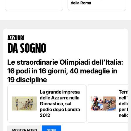
della Roma
Azzurri
da sogno
Le straordinarie Olimpiadi dell’Italia:
16 podi in 16 giorni, 40 medaglie in
19 discipline
La grande impresa
Terri
delle Azzurre nella
nell'
Ginnastica, sul
dello 
podio dopo Londra
per E
2012
nello
MOSTRA ALTRO
SEGUI