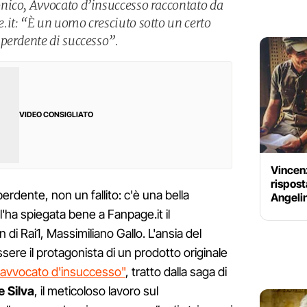
nico, Avvocato d’insuccesso raccontato da
it: “È un uomo cresciuto sotto un certo
perdente di successo”.
VIDEO CONSIGLIATO
Vincenz
rispost
erdente, non un fallito: c'è una bella
Angelin
l'ha spiegata bene a Fanpage.it il
 di Rai1, Massimiliano Gallo. L'ansia del
sere il protagonista di un prodotto originale
 avvocato d'insuccesso"
, tratto dalla saga di
e
Silva
, il meticoloso lavoro sul