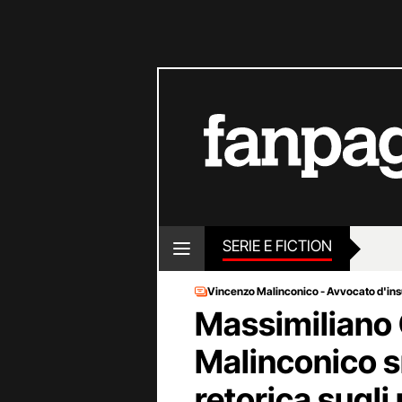
SERIE E FICTION
Vincenzo Malinconico - Avvocato d'in
Massimiliano G
Malinconico 
retorica sugli