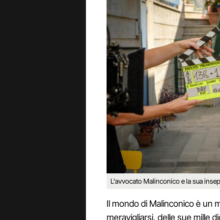
L'avvocato Malinconico e la sua insepa
Il mondo di Malinconico è un m
meravigliarsi, delle sue mille d