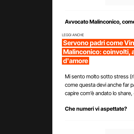
Avvocato Malinconico, come
LEGGI ANCHE
Servono padri come Vi
Malinconico: coinvolti, a
d'amore
Mi sento molto sotto stress (r
come questa devi anche far pac
capire com’è andato lo share,
Che numeri vi aspettate?