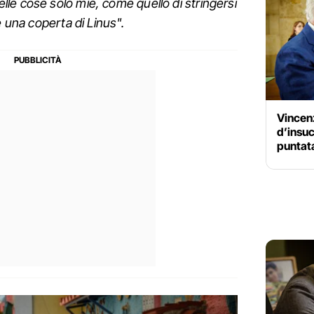
lle cose solo mie, come quello di stringersi
e una coperta di Linus".
Vincen
d’insuc
puntat