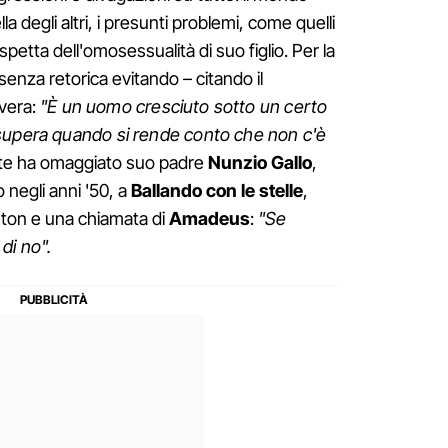
la degli altri, i presunti problemi, come quelli
etta dell'omosessualità di suo figlio. Per la
 senza retorica evitando – citando il
nvera:
"È un uomo cresciuto sotto un certo
supera quando si rende conto che non c'è
te ha omaggiato suo padre
Nunzio
Gallo
,
o negli anni '50, a
Ballando con le stelle
,
iston e una chiamata di
Amadeus
:
"Se
di no".