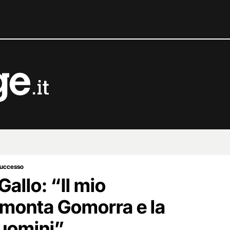
successo
allo: “Il mio
smonta Gomorra e la
 uomini”