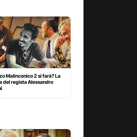
o Malinconico 2 si farà? La
a del regista Alessandro
i