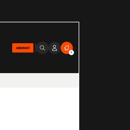
ABBONATI
2