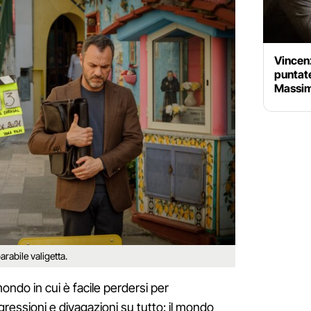
Vincenz
puntate
Massim
rabile valigetta.
ondo in cui è facile perdersi per
igressioni e divagazioni su tutto: il mondo