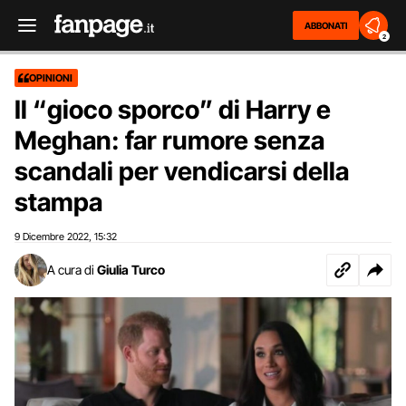
ABBONATI
2
OPINIONI
Il “gioco sporco” di Harry e
Meghan: far rumore senza
scandali per vendicarsi della
stampa
9 Dicembre 2022
15:32
,
A cura di
Giulia Turco