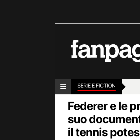
SERIE E FICTION
Federer e le 
suo document
il tennis pote