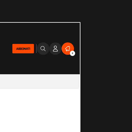
ABBONATI
2