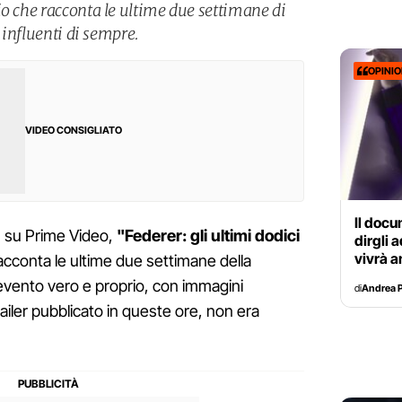
io che racconta le ultime due settimane di
ù influenti di sempre.
OPINI
VIDEO CONSIGLIATO
Il docu
, su Prime Video,
"Federer: gli ultimi dodici
dirgli 
vivrà a
acconta le ultime due settimane della
 evento vero e proprio, con immagini
di
Andrea P
railer pubblicato in queste ore, non era