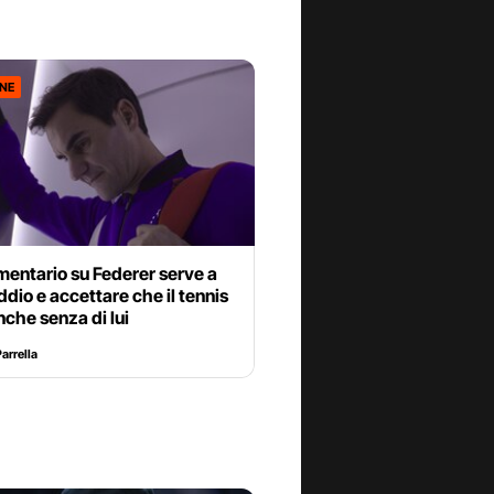
ONE
mentario su Federer serve a
addio e accettare che il tennis
nche senza di lui
arrella