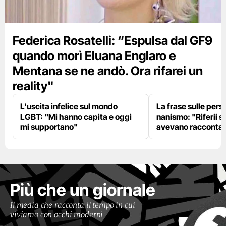
Federica Rosatelli: “Espulsa dal GF9
quando morì Eluana Englaro e
Mentana se ne andò. Ora rifarei un
reality"
L'uscita infelice sul mondo
La frase sulle pers
LGBT: "Mi hanno capita e oggi
nanismo: "Riferii s
mi supportano"
avevano racconta
Più che un giornale
Il media che racconta il tempo in cui
viviamo con occhi moderni