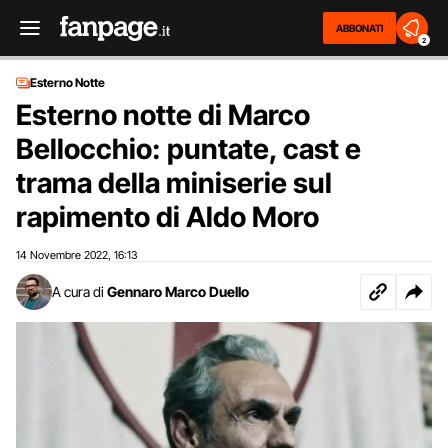
ABBONATI
2
Esterno Notte
Esterno notte di Marco
Bellocchio: puntate, cast e
trama della miniserie sul
rapimento di Aldo Moro
14 Novembre 2022
16:13
,
A cura di
Gennaro Marco Duello