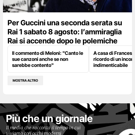
Per Guccini una seconda serata su
Rai 1 sabato 8 agosto: l’ammiraglia
Rai si accende dopo le polemiche
Il commento di Meloni: "Canto le
A casa di Francesco
sue canzoni anche se non
ricordo di un incon
sarebbe contento"
indimenticabile
MOSTRA ALTRO
Più che un giornale
Il media che racconta il tempo in cui
viviamo con occhi moderni