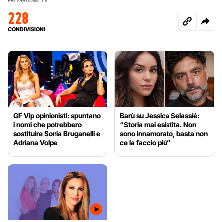
PROGRAMMI TV
228
CONDIVISIONI
GF Vip opinionisti: spuntano
Barù su Jessica Selassié:
i nomi che potrebbero
“Storia mai esistita. Non
sostituire Sonia Bruganelli e
sono innamorato, basta non
Adriana Volpe
ce la faccio più”