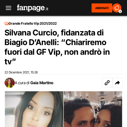
ABBONATI
2
Grande Fratello Vip 2021/2022
Silvana Curcio, fidanzata di
Biagio D’Anelli: “Chiariremo
fuori dal GF Vip, non andrò in
tv”
22 Dicembre 2021
15:26
,
A cura di
Gaia Martino