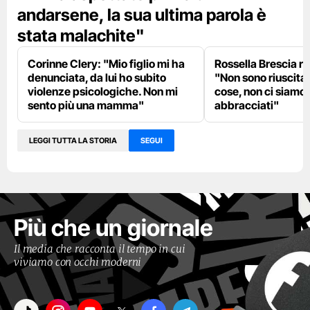
andarsene, la sua ultima parola è
stata malachite"
Corinne Clery: "Mio figlio mi ha
Rossella Brescia ri
denunciata, da lui ho subito
"Non sono riuscita a
violenze psicologiche. Non mi
cose, non ci siamo
sento più una mamma"
abbracciati"
LEGGI TUTTA LA STORIA
SEGUI
Più che un giornale
Il media che racconta il tempo in cui
viviamo con occhi moderni