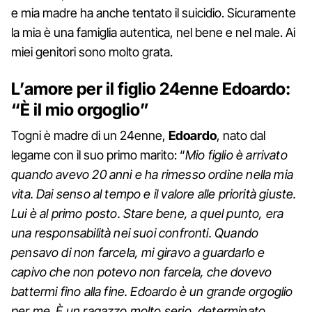
e mia madre ha anche tentato il suicidio. Sicuramente
la mia è una famiglia autentica, nel bene e nel male. Ai
miei genitori sono molto grata.
L’amore per il figlio 24enne Edoardo:
“È il mio orgoglio”
Togni è madre di un 24enne,
Edoardo
, nato dal
legame con il suo primo marito: “
Mio figlio è arrivato
quando avevo 20 anni e ha rimesso ordine nella mia
vita. Dai senso al tempo e il valore alle priorità giuste.
Lui è al primo posto. Stare bene, a quel punto, era
una responsabilità nei suoi confronti. Quando
pensavo di non farcela, mi giravo a guardarlo e
capivo che non potevo non farcela, che dovevo
battermi fino alla fine. Edoardo è un grande orgoglio
per me. È un ragazzo molto serio, determinato,