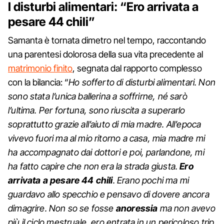
I disturbi alimentari: “Ero arrivata a
pesare 44 chili”
Samanta è tornata dimetro nel tempo, raccontando
una parentesi dolorosa della sua vita precedente al
matrimonio finito
, segnata dal rapporto complesso
con la bilancia: “
Ho sofferto di disturbi alimentari. Non
sono stata l’unica ballerina a soffrirne, né sarò
l’ultima. Per fortuna, sono riuscita a superarlo
soprattutto grazie all’aiuto di mia madre. All’epoca
vivevo fuori ma al mio ritorno a casa, mia madre mi
ha accompagnato dai dottori e poi, parlandone, mi
ha fatto capire che non era la strada giusta.
Ero
arrivata a pesare 44 chili
. Erano pochi ma mi
guardavo allo specchio e pensavo di dovere ancora
dimagrire. Non so se fosse
anoressia
ma non avevo
più il ciclo mestruale, ero entrata in un pericoloso trip