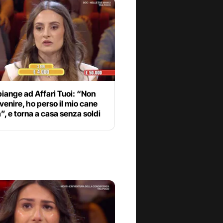
piange ad Affari Tuoi: “Non
venire, ho perso il mio cane
”, e torna a casa senza soldi