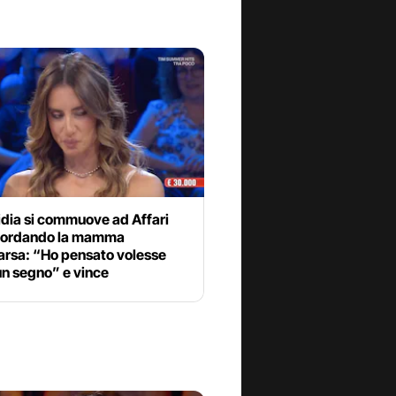
idia si commuove ad Affari
icordando la mamma
rsa: “Ho pensato volesse
un segno” e vince