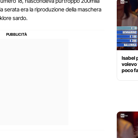
il numero 18, nascondeva purtroppo 200mila
la serata era la riproduzione della maschera
klore sardo.
Isabel 
volevo 
poco fa