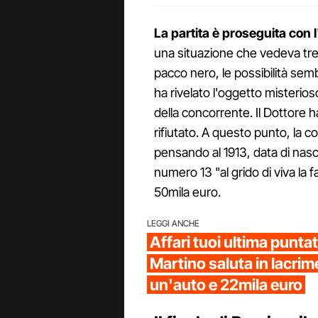
La partita è proseguita con l
una situazione che vedeva tre 
pacco nero, le possibilità semb
ha rivelato l'oggetto misterios
della concorrente. Il Dottore 
rifiutato. A questo punto, la con
pensando al 1913, data di nasc
numero 13 "al grido di viva la 
50mila euro.
LEGGI ANCHE
Affari tuoi ultima punta
Martino saluta in lacrime
un'auto e 22mila euro