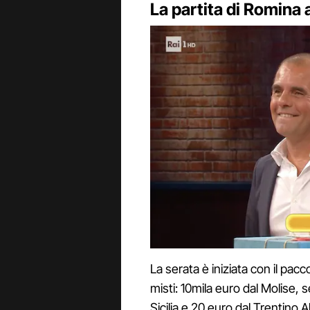
La partita di Romina 
La serata è iniziata con il pacc
misti: 10mila euro dal Molise, 
Sicilia e 20 euro dal Trentino 