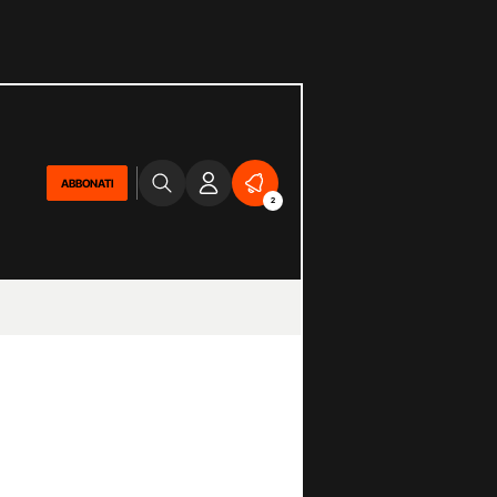
ABBONATI
2