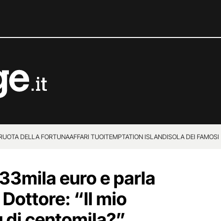
 RUOTA DELLA FORTUNA
AFFARI TUOI
TEMPTATION ISLAND
ISOLA DEI FAMOSI
33mila euro e parla
 Dottore: “Il mio
ù di centomila?”