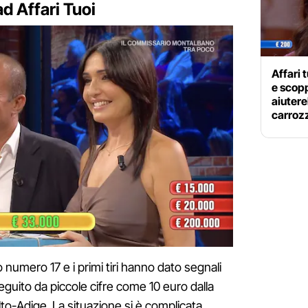
ad Affari Tuoi
Affari 
e scopp
aiuter
carroz
o numero 17 e i primi tiri hanno dato segnali
seguito da piccole cifre come 10 euro dalla
Alto-Adige. La situazione si è complicata