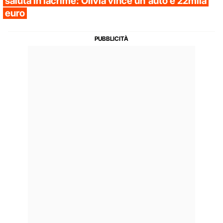
saluta in lacrime: Olivia vince un'auto e 22mila
euro