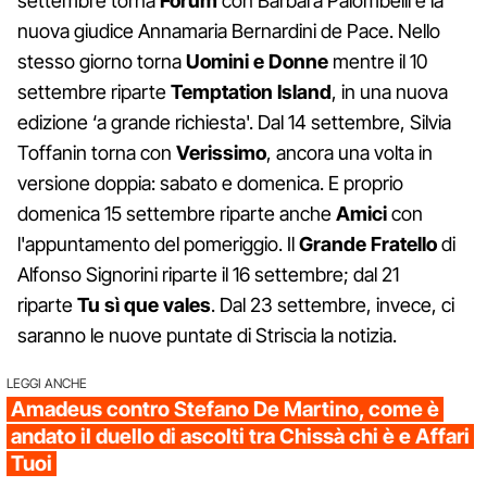
settembre torna
Forum
con Barbara Palombelli e la
nuova giudice Annamaria Bernardini de Pace. Nello
stesso giorno torna
Uomini e Donne
mentre il 10
settembre riparte
Temptation
Island
, in una nuova
edizione ‘a grande richiesta'. Dal 14 settembre, Silvia
Toffanin torna con
Verissimo
, ancora una volta in
versione doppia: sabato e domenica. E proprio
domenica 15 settembre riparte anche
Amici
con
l'appuntamento del pomeriggio. Il
Grande
Fratello
di
Alfonso Signorini riparte il 16 settembre; dal 21
riparte
Tu sì que vales
. Dal 23 settembre, invece, ci
saranno le nuove puntate di Striscia la notizia.
LEGGI ANCHE
Amadeus contro Stefano De Martino, come è
andato il duello di ascolti tra Chissà chi è e Affari
Tuoi