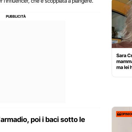
er l'influencer, che è scoppiata a piangere.
Sara Cr
mamma:
ma lei 
OPINI
armadio, poi i baci sotto le