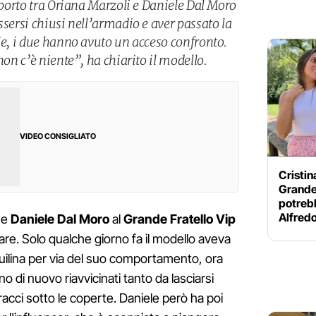
apporto tra Oriana Marzoli e Daniele Dal Moro
ssersi chiusi nell’armadio e aver passato la
le, i due hanno avuto un acceso confronto.
non c’è niente”, ha chiarito il modello.
VIDEO CONSIGLIATO
Cristin
Grande 
potreb
Alfred
e
Daniele Dal Moro
al
Grande Fratello Vip
rare. Solo qualche giorno fa il modello aveva
quilina per via del suo comportamento, ora
o di nuovo riavvicinati tanto da lasciarsi
racci sotto le coperte. Daniele però ha poi