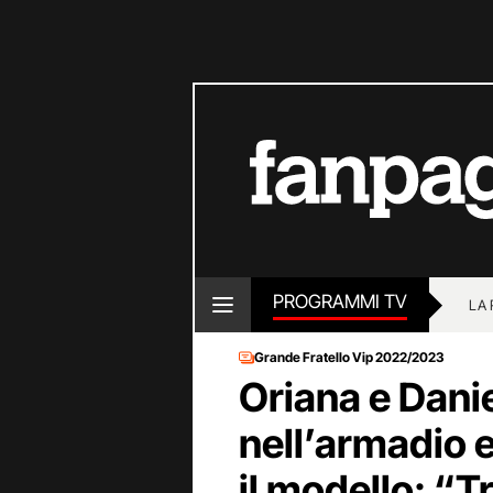
PROGRAMMI TV
LA
Grande Fratello Vip 2022/2023
Oriana e Danie
nell’armadio e
il modello: “T