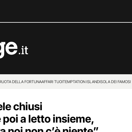
 RUOTA DELLA FORTUNA
AFFARI TUOI
TEMPTATION ISLAND
ISOLA DEI FAMOSI
le chiusi
 poi a letto insieme,
ra noi non c’è niente”