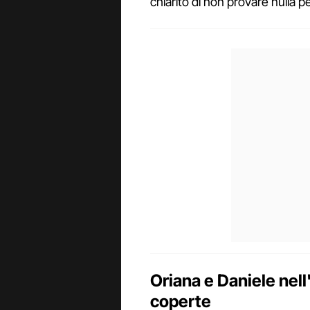
chiarito di non provare nulla p
Oriana e Daniele nell'
coperte