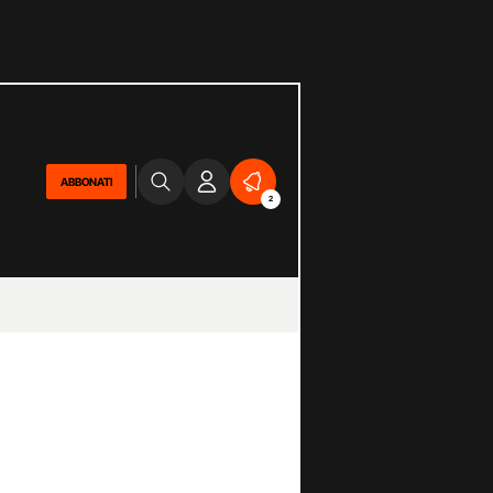
ABBONATI
2