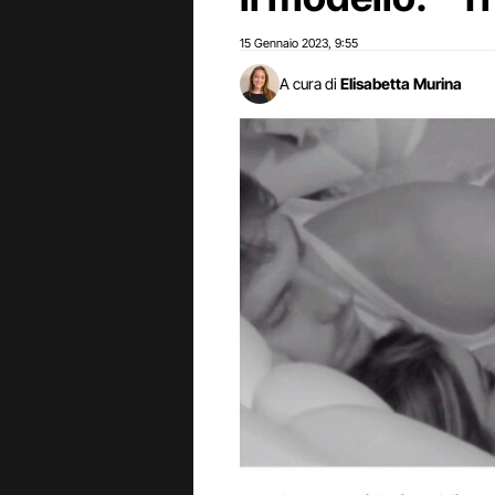
15 Gennaio 2023
9:55
,
A cura di
Elisabetta Murina