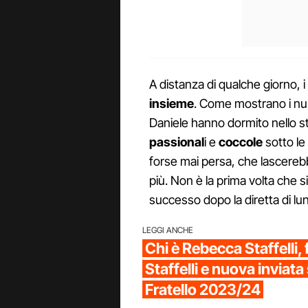
A distanza di qualche giorno, 
insieme
. Come mostrano i num
Daniele hanno dormito nello s
passional
i e
coccole
sotto le
forse mai persa, che lascereb
più. Non è la prima volta che si
successo dopo la diretta di lu
LEGGI ANCHE
Chi è Rebecca Staffelli, f
Staffelli e nuova inviata
Fratello 2023/24