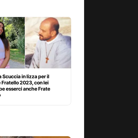
a Scuccia in lizza per il
Fratello 2023, con lei
be esserci anche Frate
o