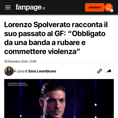
ABBONATI
2
Lorenzo Spolverato racconta il
suo passato al GF: “Obbligato
da una banda a rubare e
commettere violenza”
30 Dicembre 2024
23:05
,
A cura di
Sara Leombruno