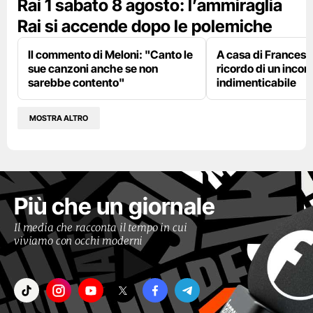
Rai 1 sabato 8 agosto: l’ammiraglia
Rai si accende dopo le polemiche
Il commento di Meloni: "Canto le
A casa di Francesco
sue canzoni anche se non
ricordo di un incon
sarebbe contento"
indimenticabile
MOSTRA ALTRO
Più che un giornale
Il media che racconta il tempo in cui
viviamo con occhi moderni