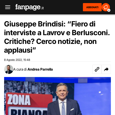
ABBONATI
2
Giuseppe Brindisi: “Fiero di
interviste a Lavrov e Berlusconi.
Critiche? Cerco notizie, non
applausi”
8 Agosto 2022
15:48
,
A cura di
Andrea Parrella