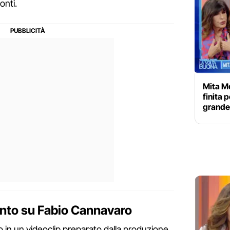
onti.
Mita Me
finita 
grande
Vento su Fabio Cannavaro
in un videoclip preparato dalla produzione