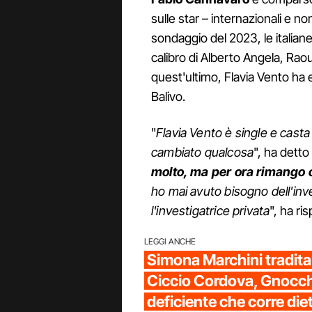
sulle star – internazionali e n
sondaggio del 2023, le italiane
calibro di Alberto Angela, Raou
quest'ultimo, Flavia Vento ha
Balivo.
"
Flavia Vento è single e cast
cambiato qualcosa
", ha detto
molto, ma per ora rimango 
ho mai avuto bisogno dell'inv
l'investigatrice privata
", ha ri
LEGGI ANCHE
Simona Marchini tradita 
Ciccio Cordova, Gnocchi
deficiente che corre die