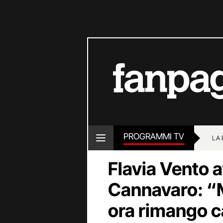
PROGRAMMI TV
LA
Flavia Vento 
Cannavaro: “M
ora rimango c