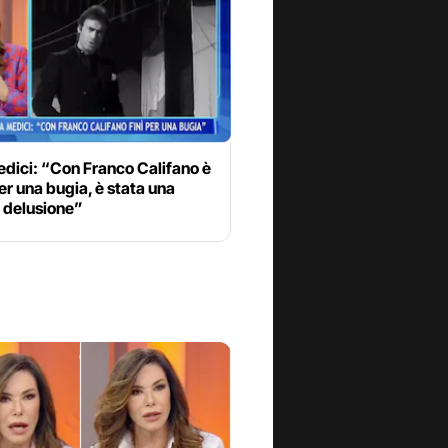
dici: “Con Franco Califano è
per una bugia, è stata una
 delusione”