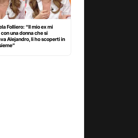
a Folliero: “Il mio ex mi
 con una donna che si
a Alejandro, li ho scoperti in
nsieme”