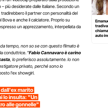
on – più desiderate dalle italiane. Secondo un
 tradirebbero il partner con personalità del
l Bova e anche il calciatore. Proprio su
Emanuel
tradiva
 espresso un apprezzamento, interpellata da
chiamav
auto i
a da tempo, non so se con questo filmato è
 la conduttrice. "
Fabio Cannavaro è carino
casta
, lo preferisco assolutamente. Io non
estigatore privato, perché sono io
sposto l'ex showgirl.
dall'ex marito
 lo insulta: "Un
tro alle gonnelle"