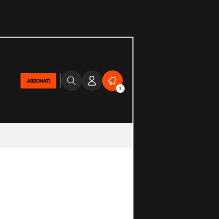
ABBONATI
2