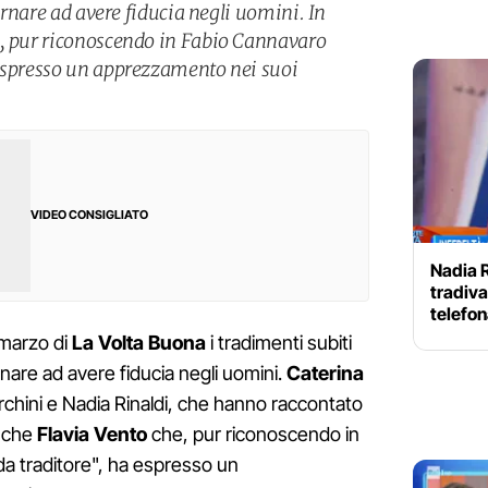
tornare ad avere fiducia negli uomini. In
e, pur riconoscendo in Fabio Cannavaro
 espresso un apprezzamento nei suoi
VIDEO CONSIGLIATO
Nadia R
tradiva
telefo
 marzo di
La Volta Buona
i tradimenti subiti
ornare ad avere fiducia negli uomini.
Caterina
chini e Nadia Rinaldi, che hanno raccontato
anche
Flavia Vento
che, pur riconoscendo in
da traditore", ha espresso un