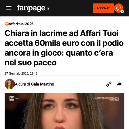
ABBONATI
2
Affari tuoi 2026
Chiara in lacrime ad Affari Tuoi
accetta 60mila euro con il podio
ancora in gioco: quanto c’era
nel suo pacco
27 Gennaio 2025
21:43
,
A cura di
Gaia Martino