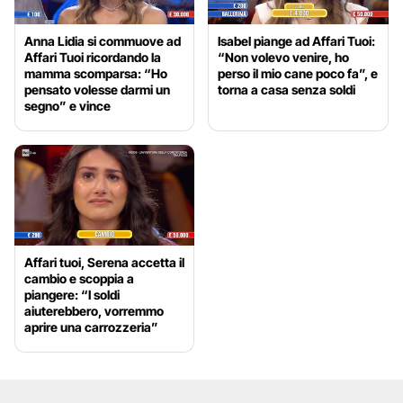
Anna Lidia si commuove ad
Isabel piange ad Affari Tuoi:
Affari Tuoi ricordando la
“Non volevo venire, ho
mamma scomparsa: “Ho
perso il mio cane poco fa”, e
pensato volesse darmi un
torna a casa senza soldi
segno” e vince
Affari tuoi, Serena accetta il
cambio e scoppia a
piangere: “I soldi
aiuterebbero, vorremmo
aprire una carrozzeria”