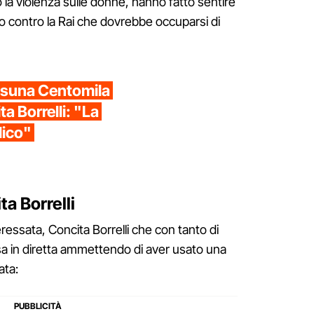
ro la violenza sulle donne, hanno fatto sentire
ito contro la Rai che dovrebbe occuparsi di
ssuna Centomila
ta Borrelli: "La
lico"
ta Borrelli
eressata, Concita Borrelli che con tanto di
cusa in diretta ammettendo di aver usato una
ata: