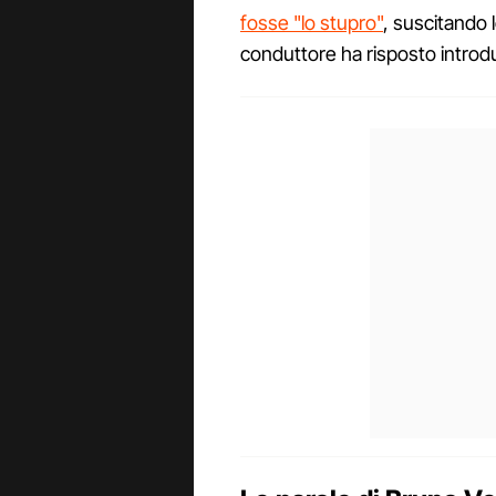
fosse "lo stupro"
, suscitando l
conduttore ha risposto introd