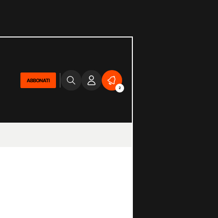
ABBONATI
2