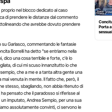
espa
, proprio nel blocco dedicato al caso
ica di prendere le distanze dal commento
Concita 
 sottolineando che avrebbe dovuto prendere
Porta a
sessuali
so su Garlasco, commentando le fantasie
cita Borrelli ha detto "se entriamo nella
, dico una cosa terribile e forte, c'è lo
liata, di cui mi scuso innanzitutto io che
esempio, che a me e a tanta altra gente una
mai venuta in mente. Il fatto che, però, il
me stesso, sbagliando, non abbia ritenuto di
ha pensato che il paradosso si riferisse al
e un imputato, Andrea Sempio, per una sua
siamo assolutamente convinti, ci servono le