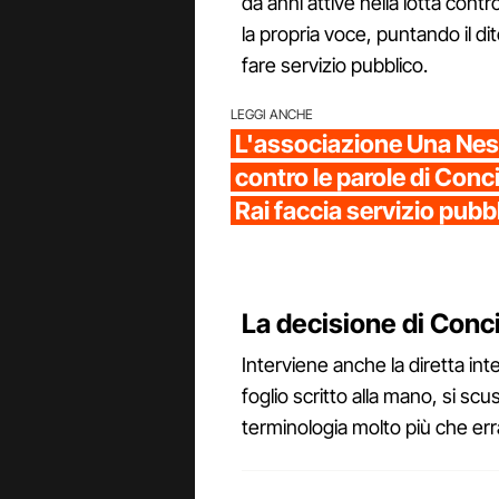
da anni attive nella lotta cont
la propria voce, puntando il d
fare servizio pubblico.
LEGGI ANCHE
L'associazione Una Ne
contro le parole di Conci
Rai faccia servizio pubb
La decisione di Conci
Interviene anche la diretta int
foglio scritto alla mano, si s
terminologia molto più che err