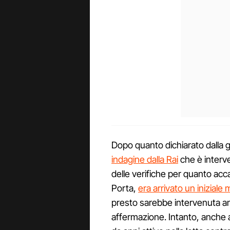
Dopo quanto dichiarato dalla gi
indagine dalla Rai
che è interv
delle verifiche per quanto acc
Porta,
era arrivato un inizial
presto sarebbe intervenuta a
affermazione. Intanto, anche