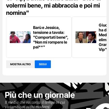
volermi bene, mi abbraccia e poi mi
nomina"
Giuca
Barù e Jessica,
ha du
tensione a tavola:
Medu
"Comportati bene",
elimi
"Non mi rompere le
Grand
pal**"
Vip"
MOSTRA ALTRO
SEGUI
Più che un giornale
Il media che racconta il tempo in cui
viviamo con occhi moderni