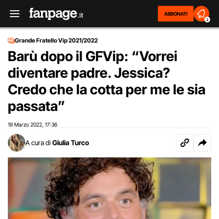
ABBONATI
2
Grande Fratello Vip 2021/2022
Barù dopo il GFVip: “Vorrei
diventare padre. Jessica?
Credo che la cotta per me le sia
passata”
19 Marzo 2022
17:36
,
A cura di
Giulia Turco