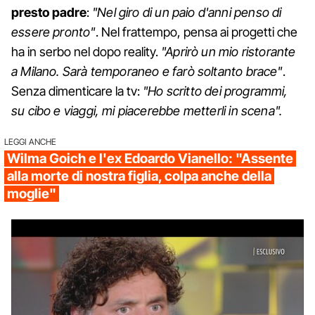
presto padre
:
"Nel giro di un paio d'anni penso di
essere pronto"
. Nel frattempo, pensa ai progetti che
ha in serbo nel dopo reality.
"Aprirò un mio ristorante
a Milano. Sarà temporaneo e farò soltanto brace"
.
Senza dimenticare la tv:
"Ho scritto dei programmi,
su cibo e viaggi, mi piacerebbe metterli in scena".
LEGGI ANCHE
Wilma Goich e l'ex Edoardo Vianello: "Assente
alla morte di nostra figlia, colpa anche della
moglie"